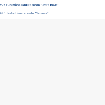
#26 : Chimène Badi raconte "Entre nous"
#25 : Indochine raconte "3e sexe"
#24 : Zaho raconte "C'est chelou"
#23 : Patrick Bruel raconte "Au café des délices"
#22 : Kyo raconte "Le chemin"
#21 : Nolwenn Leroy raconte "Cassé"
#20 : Patrick Hernandez raconte "Born to be alive"
#19 : Lorie raconte "Près de moi"
#18 : Michael Jones raconte "A nos actes manqués" (avec Jean-Jacque
#17 : Khaled raconte "Aïcha"
#16 : Corneille raconte "Parce qu'on vient de loin"
#15 : Indochine raconte "L'aventurier"