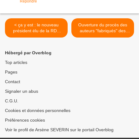
Répondre
< ça y est : le nouveau
Ouverture du procès des
président élu de la RDC
auteurs "fabriqués" des
prêtera serment le 20
pillages à Asia! >
décembre 2016!
Hébergé par Overblog
Top articles
Pages
Contact
Signaler un abus
C.G.U.
Cookies et données personnelles
Préférences cookies
Voir le profil de Arsène SEVERIN sur le portail Overblog