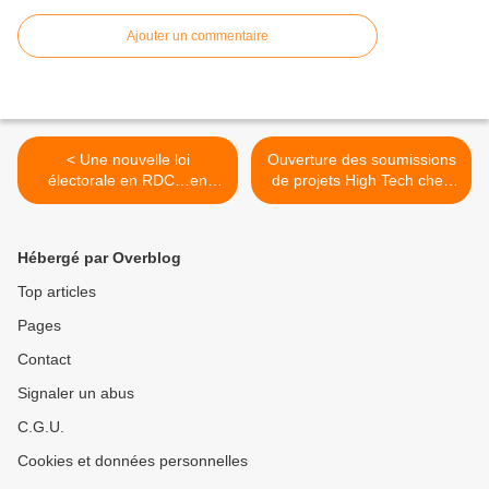
Ajouter un commentaire
< Une nouvelle loi
Ouverture des soumissions
électorale en RDC…en
de projets High Tech chez
attendant le calendrier
Silicon Congo >
électoral!
Hébergé par Overblog
Top articles
Pages
Contact
Signaler un abus
C.G.U.
Cookies et données personnelles