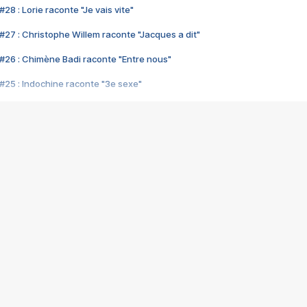
28 : Lorie raconte "Je vais vite"
#27 : Christophe Willem raconte "Jacques a dit"
#26 : Chimène Badi raconte "Entre nous"
#25 : Indochine raconte "3e sexe"
#24 : Zaho raconte "C'est chelou"
#23 : Patrick Bruel raconte "Au café des délices"
#22 : Kyo raconte "Le chemin"
#21 : Nolwenn Leroy raconte "Cassé"
#20 : Patrick Hernandez raconte "Born to be alive"
#19 : Lorie raconte "Près de moi"
#18 : Michael Jones raconte "A nos actes manqués" (avec Jean-Jacque
#17 : Khaled raconte "Aïcha"
#16 : Corneille raconte "Parce qu'on vient de loin"