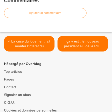
Commentaires
Ajouter un commentaire
< La crise du logement fait
ça y est : le nouveau
monter l'intérêt du
président élu de la RDC
numérique au Cameroun
prêtera serment le 20
décembre 2016! >
Hébergé par Overblog
Top articles
Pages
Contact
Signaler un abus
C.G.U.
Cookies et données personnelles