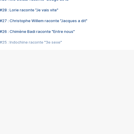
28 : Lorie raconte "Je vais vite"
#27 : Christophe Willem raconte "Jacques a dit"
#26 : Chimène Badi raconte "Entre nous"
#25 : Indochine raconte "3e sexe"
#24 : Zaho raconte "C'est chelou"
#23 : Patrick Bruel raconte "Au café des délices"
#22 : Kyo raconte "Le chemin"
#21 : Nolwenn Leroy raconte "Cassé"
#20 : Patrick Hernandez raconte "Born to be alive"
#19 : Lorie raconte "Près de moi"
#18 : Michael Jones raconte "A nos actes manqués" (avec Jean-Jacque
#17 : Khaled raconte "Aïcha"