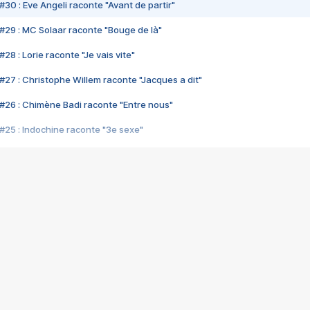
#30 : Eve Angeli raconte "Avant de partir"
#29 : MC Solaar raconte "Bouge de là"
28 : Lorie raconte "Je vais vite"
#27 : Christophe Willem raconte "Jacques a dit"
#26 : Chimène Badi raconte "Entre nous"
#25 : Indochine raconte "3e sexe"
#24 : Zaho raconte "C'est chelou"
#23 : Patrick Bruel raconte "Au café des délices"
#22 : Kyo raconte "Le chemin"
#21 : Nolwenn Leroy raconte "Cassé"
#20 : Patrick Hernandez raconte "Born to be alive"
#19 : Lorie raconte "Près de moi"
#18 : Michael Jones raconte "A nos actes manqués" (avec Jean-Jacque