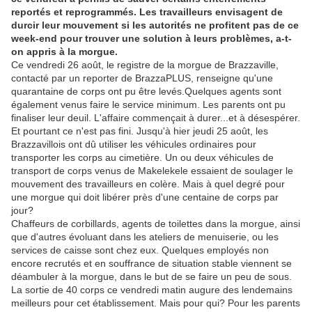
reportés et reprogrammés. Les travailleurs envisagent de
durcir leur mouvement si les autorités ne profitent pas de ce
week-end pour trouver une solution à leurs problèmes, a-t-
on appris à la morgue.
Ce vendredi 26 août, le registre de la morgue de Brazzaville,
contacté par un reporter de BrazzaPLUS, renseigne qu'une
quarantaine de corps ont pu être levés.Quelques agents sont
également venus faire le service minimum. Les parents ont pu
finaliser leur deuil. L'affaire commençait à durer...et à désespérer.
Et pourtant ce n'est pas fini. Jusqu'à hier jeudi 25 août, les
Brazzavillois ont dû utiliser les véhicules ordinaires pour
transporter les corps au cimetière. Un ou deux véhicules de
transport de corps venus de Makelekele essaient de soulager le
mouvement des travailleurs en colère. Mais à quel degré pour
une morgue qui doit libérer près d'une centaine de corps par
jour?
Chaffeurs de corbillards, agents de toilettes dans la morgue, ainsi
que d'autres évoluant dans les ateliers de menuiserie, ou les
services de caisse sont chez eux. Quelques employés non
encore recrutés et en souffrance de situation stable viennent se
déambuler à la morgue, dans le but de se faire un peu de sous.
La sortie de 40 corps ce vendredi matin augure des lendemains
meilleurs pour cet établissement. Mais pour qui? Pour les parents