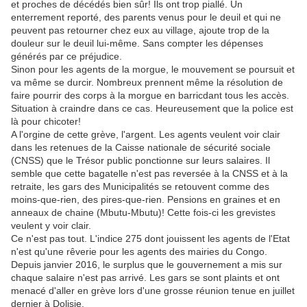
et proches de décédés bien sûr! Ils ont trop piallé. Un
enterrement reporté, des parents venus pour le deuil et qui ne
peuvent pas retourner chez eux au village, ajoute trop de la
douleur sur le deuil lui-même. Sans compter les dépenses
générés par ce préjudice.
Sinon pour les agents de la morgue, le mouvement se poursuit et
va même se durcir. Nombreux prennent même la résolution de
faire pourrir des corps à la morgue en barricdant tous les accès.
Situation à craindre dans ce cas. Heureusement que la police est
là pour chicoter!
A l'orgine de cette grève, l'argent. Les agents veulent voir clair
dans les retenues de la Caisse nationale de sécurité sociale
(CNSS) que le Trésor public ponctionne sur leurs salaires. Il
semble que cette bagatelle n'est pas reversée à la CNSS et à la
retraite, les gars des Municipalités se retouvent comme des
moins-que-rien, des pires-que-rien. Pensions en graines et en
anneaux de chaine (Mbutu-Mbutu)! Cette fois-ci les grevistes
veulent y voir clair.
Ce n'est pas tout. L'indice 275 dont jouissent les agents de l'Etat
n'est qu'une rêverie pour les agents des mairies du Congo.
Depuis janvier 2016, le surplus que le gouvernement a mis sur
chaque salaire n'est pas arrivé. Les gars se sont plaints et ont
menacé d'aller en grève lors d'une grosse réunion tenue en juillet
dernier à Dolisie.