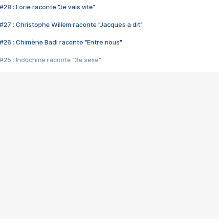
28 : Lorie raconte "Je vais vite"
#27 : Christophe Willem raconte "Jacques a dit"
#26 : Chimène Badi raconte "Entre nous"
#25 : Indochine raconte "3e sexe"
#24 : Zaho raconte "C'est chelou"
#23 : Patrick Bruel raconte "Au café des délices"
#22 : Kyo raconte "Le chemin"
#21 : Nolwenn Leroy raconte "Cassé"
#20 : Patrick Hernandez raconte "Born to be alive"
#19 : Lorie raconte "Près de moi"
#18 : Michael Jones raconte "A nos actes manqués" (avec Jean-Jacque
#17 : Khaled raconte "Aïcha"
#16 : Corneille raconte "Parce qu'on vient de loin"