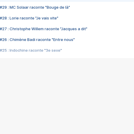
#29 : MC Solaar raconte "Bouge de là"
28 : Lorie raconte "Je vais vite"
#27 : Christophe Willem raconte "Jacques a dit"
#26 : Chimène Badi raconte "Entre nous"
#25 : Indochine raconte "3e sexe"
#24 : Zaho raconte "C'est chelou"
#23 : Patrick Bruel raconte "Au café des délices"
#22 : Kyo raconte "Le chemin"
#21 : Nolwenn Leroy raconte "Cassé"
#20 : Patrick Hernandez raconte "Born to be alive"
#19 : Lorie raconte "Près de moi"
#18 : Michael Jones raconte "A nos actes manqués" (avec Jean-Jacque