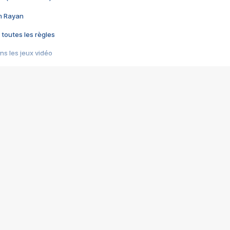
im Rayan
 toutes les règles
s les jeux vidéo
us choquant de Rockstar ? - Le scandale BULLY
e plus moche de Steam
du RÊVE tourne au CAUCHEMAR
pendant 8 heures
it… à tort
umiliés par un jeu vidéo
ire - Final Fantasy 8
ti un empire - Age of Empires
story DOFUS