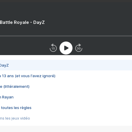
 Battle Royale - DayZ
 DayZ
 a 13 ans (et vous l'avez ignoré)
e (littéralement)
im Rayan
 toutes les règles
s les jeux vidéo
us choquant de Rockstar ? - Le scandale BULLY