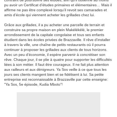
contraint de poursuivre ses études, afin qu'il obtienne au moins
pu avoir un Certificat d’études primaires et élémentaires… Mais il
affirme ne pas être complexé lorsqu’il revoit ses camarades et
amis d’école qui viennent acheter les grillades chez lui.
Grâce aux grillades, il a pu acheter une parcelle de terrain et
construire sa propre maison en plein Makélékélé, le premier
arrondissement de la capitale congolaise et tous ses enfants
étudient dans les écoles privées de Brazzaville. Il rêve d'installer
à travers la ville, une chaîne de petits restaurants où il pourra
continuer à proposer les grillades aux clients de tous horizons.
Avec un peu d’économie, il espère parvenir à concrétiser son
rêve. Chaque jour, il se plie à quatre pour supporter les difficultés
liées à son métier. Il faut être courageux. Il ne fait plus attention
aux railleurs et aux dénigreurs. Ya Sos veille à ce que tous les
jours ses clients mangent bien et se fidélisent à lui. Sa petite
entreprise est reconnaissable à Brazzaville par cette enseigne:
"Ya Sos, 5e épisode, Kudia Mboto"!