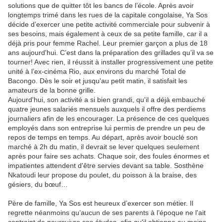
solutions que de quitter tôt les bancs de l’école. Après avoir
longtemps trimé dans les rues de la capitale congolaise, Ya Sos
décide d’exercer une petite activité commerciale pour subvenir à
ses besoins, mais également à ceux de sa petite famille, car il a
déjà pris pour femme Rachel. Leur premier garçon a plus de 18
ans aujourd'hui. C’est dans la préparation des grillades qu’il va se
tourner! Avec rien, il réussit à installer progressivement une petite
unité à l’ex-cinéma Rio, aux environs du marché Total de
Bacongo. Dès le soir et jusqu'au petit matin, il satisfait les
amateurs de la bonne grille.
Aujourd'hui, son activité a si bien grandi, qu'il a déjà embauché
quatre jeunes salariés mensuels auxquels il offre des perdiems
journaliers afin de les encourager. La présence de ces quelques
employés dans son entreprise lui permis de prendre un peu de
repos de temps en temps. Au départ, après avoir bouclé son
marché à 2h du matin, il devrait se lever quelques seulement
après pour faire ses achats. Chaque soir, des foules énormes et
impatientes attendent d'être servies devant sa table. Sosthène
Nkatoudi leur propose du poulet, du poisson à la braise, des
gésiers, du bœuf…
Père de famille, Ya Sos est heureux d’exercer son métier. Il
regrette néanmoins qu’aucun de ses parents à l’époque ne l'ait