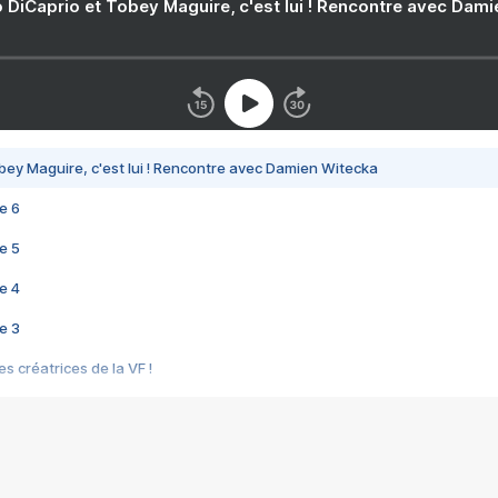
 DiCaprio et Tobey Maguire, c'est lui ! Rencontre avec Dam
bey Maguire, c'est lui ! Rencontre avec Damien Witecka
e 6
e 5
e 4
e 3
s créatrices de la VF !
e 2
e 1
e Mektoub My Love arrive enfin ! Rencontre avec Shaïn Boumedine et Sal