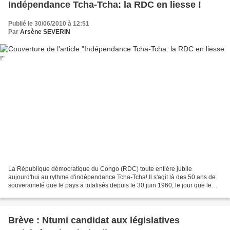
Indépendance Tcha-Tcha: la RDC en liesse !
Publié le 30/06/2010 à 12:51
Par
Arsène SEVERIN
La République démocratique du Congo (RDC) toute entière jubile
aujourd'hui au rythme d'indépendance Tcha-Tcha! Il s'agit là des 50 ans de
souveraineté que le pays a totalisés depuis le 30 juin 1960, le jour que le
président Joseph Kasavubu et le Premier...
Brève : Ntumi candidat aux législatives