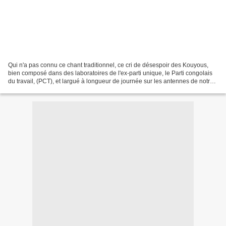
Qui n'a pas connu ce chant traditionnel, ce cri de désespoir des Kouyous,
bien composé dans des laboratoires de l'ex-parti unique, le Parti congolais
du travail, (PCT), et largué à longueur de journée sur les antennes de notre
pravda nationale ? Ha, qui...