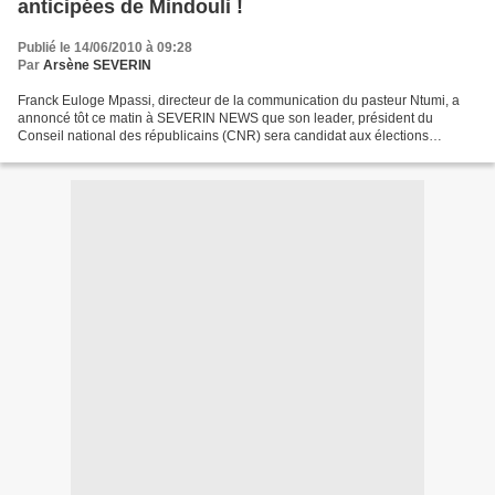
anticipées de Mindouli !
Publié le 14/06/2010 à 09:28
Par
Arsène SEVERIN
Franck Euloge Mpassi, directeur de la communication du pasteur Ntumi, a
annoncé tôt ce matin à SEVERIN NEWS que son leader, président du
Conseil national des républicains (CNR) sera candidat aux élections
législatives anticipées qui auront lieu le 18...