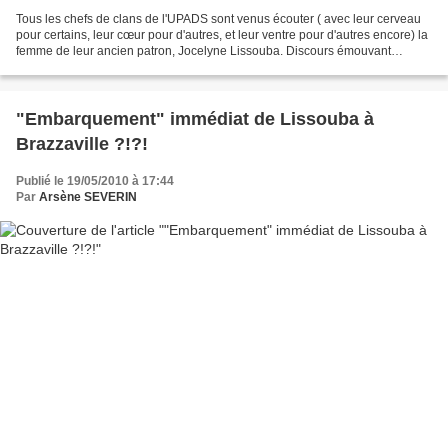
Tous les chefs de clans de l'UPADS sont venus écouter ( avec leur cerveau
pour certains, leur cœur pour d'autres, et leur ventre pour d'autres encore) la
femme de leur ancien patron, Jocelyne Lissouba. Discours émouvant
prononcé lundi au palais du parlais...
"Embarquement" immédiat de Lissouba à
Brazzaville ?!?!
Publié le 19/05/2010 à 17:44
Par
Arsène SEVERIN