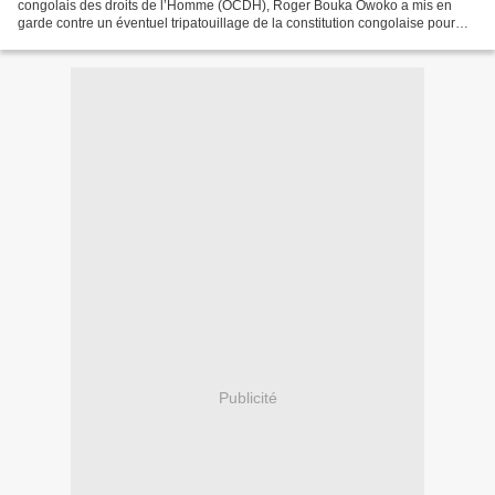
congolais des droits de l’Homme (OCDH), Roger Bouka Owoko a mis en
garde contre un éventuel tripatouillage de la constitution congolaise pour
permettre au président de la République...
Publicité