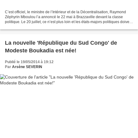
C’est officiel, le ministre de l’Intérieur et de la Décentralisation, Raymond
Zéphyrin Mboulou l’a annoncé le 22 mai à Brazzaville devant la classe
politique. Le 20 juillet, ce n’est plus loin et les états-majors politiques doivent
déjà se mettre en branle...
La nouvelle 'République du Sud Congo' de
Modeste Boukadia est née!
Publié le 19/05/2014 à 19:12
Par
Arsène SEVERIN