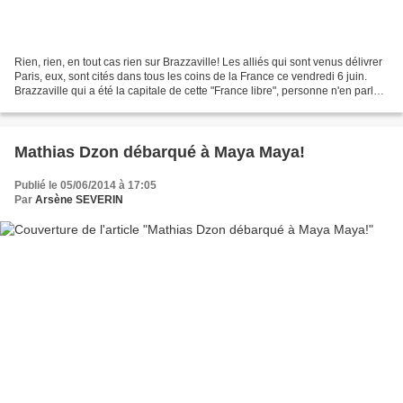
Rien, rien, en tout cas rien sur Brazzaville! Les alliés qui sont venus délivrer
Paris, eux, sont cités dans tous les coins de la France ce vendredi 6 juin.
Brazzaville qui a été la capitale de cette "France libre", personne n'en parle.
Peut-être si le...
Mathias Dzon débarqué à Maya Maya!
Publié le 05/06/2014 à 17:05
Par
Arsène SEVERIN