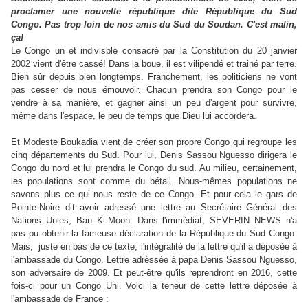
proclamer une nouvelle république dite République du Sud
Congo. Pas trop loin de nos amis du Sud du Soudan. C'est malin,
ça!
Le Congo un et indivisble consacré par la Constitution du 20 janvier
2002 vient d'être cassé! Dans la boue, il est vilipendé et trainé par terre.
Bien sûr depuis bien longtemps. Franchement, les politiciens ne vont
pas cesser de nous émouvoir. Chacun prendra son Congo pour le
vendre à sa manière, et gagner ainsi un peu d'argent pour survivre,
même dans l'espace, le peu de temps que Dieu lui accordera.
Et Modeste Boukadia vient de créer son propre Congo qui regroupe les
cinq départements du Sud. Pour lui, Denis Sassou Nguesso dirigera le
Congo du nord et lui prendra le Congo du sud. Au milieu, certainement,
les populations sont comme du bétail. Nous-mêmes populations ne
savons plus ce qui nous reste de ce Congo. Et pour cela le gars de
Pointe-Noire dit avoir adressé une lettre au Secrétaire Général des
Nations Unies, Ban Ki-Moon. Dans l'immédiat, SEVERIN NEWS n'a
pas pu obtenir la fameuse déclaration de la République du Sud Congo.
Mais, juste en bas de ce texte, l'intégralité de la lettre qu'il a déposée à
l'ambassade du Congo. Lettre adréssée à papa Denis Sassou Nguesso,
son adversaire de 2009. Et peut-être qu'ils reprendront en 2016, cette
fois-ci pour un Congo Uni. Voici la teneur de cette lettre déposée à
l'ambassade de France :