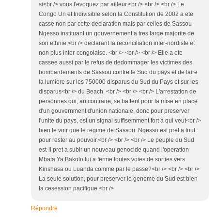
si<br /> vous l'evoquez par ailleur.<br /> <br /> <br /> Le
Congo Un et Indivisible selon la Constitution de 2002 a ete
casse non par cette declaration mais par celles de Sassou
Ngesso instituant un gouvernement a tres large majorite de
son ethnie,<br /> declarant la reconciliation inter-nordiste et
non plus inter-congolaise. <br /> <br /> <br /> Elle a ete
cassee aussi par le refus de dedommager les victimes des
bombardements de Sassou contre le Sud du pays et de faire
la lumiere sur les 750000 disparus du Sud du Pays et sur les
disparus<br /> du Beach. <br /> <br /> <br /> L'arrestation de
personnes qui, au contraire, se battent pour la mise en place
d'un gouvernment d'union nationale, donc pour preserver
l'unite du pays, est un signal suffisemment fort a qui veut<br />
bien le voir que le regime de Sassou Ngesso est pret a tout
pour rester au pouvoir.<br /> <br /> <br /> Le peuple du Sud
est-il pret a subir un nouveau genocide quand l'operation
Mbata Ya Bakolo lui a ferme toutes voies de sorties vers
Kinshasa ou Luanda comme par le passe?<br /> <br /> <br />
La seule solution, pour preserver le genome du Sud est bien
la cesession pacifique.<br />
Répondre