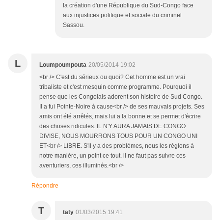
la création d'une République du Sud-Congo face
aux injustices politique et sociale du criminel
Sassou.
L
Loumpoumpouta
20/05/2014 19:02
<br /> C'est du sérieux ou quoi? Cet homme est un vrai
tribaliste et c'est mesquin comme programme. Pourquoi il
pense que les Congolais adorent son histoire de Sud Congo.
Il a fui Pointe-Noire à cause<br /> de ses mauvais projets. Ses
amis ont été arrêtés, mais lui a la bonne et se permet d'écrire
des choses ridicules. IL N'Y AURA JAMAIS DE CONGO
DIVISE, NOUS MOURRONS TOUS POUR UN CONGO UNI
ET<br /> LIBRE. S'il y a des problèmes, nous les règlons à
notre manière, un point ce tout. il ne faut pas suivre ces
aventuriers, ces illuminés.<br />
Répondre
T
taty
01/03/2015 19:41