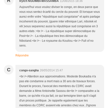
R
Rylch NGUIMBI-MASSAMBA
11/08/2015 18:36
Aujourd'hui vous voulez diviser le congo, en deux parce que
vous vous sentez écarté du cercle du pouvoir. Et lorsque vous
aurez enfin votre ''république sud congolaise'' et apès partage
incoherent du pouvoir, (guere inter ethnique Lari, nibolek et
vili )vous separerez aussi la république sud congolaise en 3
autres etats :<br /> - La république super démocratique du
Pool<br /> - La république tres tres démocratique du
Niboland.<br /> - Le royaume du Kouilou.<br /> Full of no
sens.
Répondre
C
congo-sangha
26/05/2014 15:47
<br /> Attention aux approximations. Modeste Boukadia n'a
pas ete condamne a mort mais a 30 ans de travaux forces.
Durant le proces, l'avocat des membres du CDRC avait
demande a Mme Antoinette Sassou de<br /> comparaitre a la
barre, ce qu'elle n'a pa fait, ce qui temoigne bien qu'il s'agit
d'un proces politique. Je rappelle egalement que les
membres du CDRC avaient ete arrestes chez eux. J'ignore