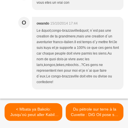
vous etes un vrai con
O
owando
15/10/2014 17:44
Le &quot;congo-brazzaville&quot; n`est pas une
creation de ta grandmere,mais une creation d`un
aventurier franco-italien.Il est temps d`y mettre fin!Je
suis kuyu et je supporte a 100% ce que ces gens font
car chaque peuple doit vivre parmis les siens.Au
nom de quoi dois-je vivre avec les
laris,kongos,tekes,mbochis...?Ces gens ne
representent rien pour moi et je n`ai que faire
d`eux.Le congo-brazzaville doit etre ou divise ou
confedere!
< Mbata ya Bakolo:
Du pétrole sur terre à la
Jusqu'où peut aller Kabila
Cuvette : DiG Oil pose ses
dans son apaisement?
balises! >