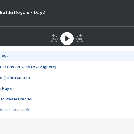
 Battle Royale - DayZ
 DayZ
 a 13 ans (et vous l'avez ignoré)
e (littéralement)
im Rayan
 toutes les règles
s les jeux vidéo
us choquant de Rockstar ? - Le scandale BULLY
e plus moche de Steam