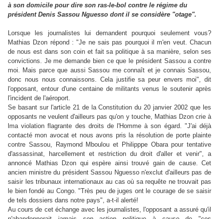
à son domicile pour dire son ras-le-bol contre le régime du
président Denis Sassou Nguesso dont il se considère "otage".
Lorsque les journalistes lui demandent pourquoi seulement vous?
Mathias Dzon répond : "Je ne sais pas pourquoi il m'en veut. Chacun
de nous est dans son coin et fait sa politique à sa manière, selon ses
convictions. Je me demande bien ce que le président Sassou a contre
moi. Mais parce que aussi Sassou me connaît et je connais Sassou,
donc nous nous connaissons. Cela justifie sa peur envers moi", dit
l'opposant, entour d'une centaine de militants venus le soutenir après
l'incident de l'aéroport.
Se basant sur l'article 21 de la Constitution du 20 janvier 2002 que les
opposants ne veulent d'ailleurs pas qu'on y touche, Mathias Dzon crie à
lma violation flagrante des droits de l'Homme à son égard. "J'ai déjà
contacté mon avocat et nous avons pris la résolution de porte plainte
contre Sassou, Raymond Mboulou et Philipppe Obara pour tentative
d'assassinat, harcellement et restriction du droit d'aller et venir", a
annoncé Mathias Dzon qui espère ainsi trouvé gain de cause. Cet
ancien ministre du président Sassou Nguesso n'exclut d'ailleurs pas de
saisir les tribunaux internationaux au cas où sa requête ne trouvait pas
le bien fondé au Congo. "Très peu de juges ont le courage de se saisir
de tels dossiers dans notre pays", a-t-il alerté!
Au cours de cet échange avec les journalistes, l'opposant a assuré qu'il
n'abandonnerait jamais son action politique à cause de "ces