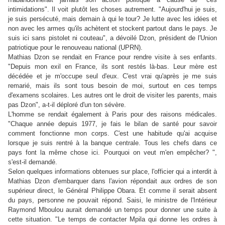
intimidations". Il voit plutôt les choses autrement. "Aujourd'hui je suis,
je suis persécuté, mais demain à qui le tour? Je lutte avec les idées et
non avec les armes qu'ils achètent et stockent partout dans le pays. Je
suis ici sans pistolet ni couteau", a dévoilé Dzon, président de l'Union
patriotique pour le renouveau national (UPRN).
Mathias Dzon se rendait en France pour rendre visite à ses enfants.
"Depuis mon exil en France, ils sont restés là-bas. Leur mère est
décédée et je m'occupe seul d'eux. C'est vrai qu'après je me suis
remarié, mais ils sont tous besoin de moi, surtout en ces temps
d'examens scolaires. Les autres ont le droit de visiter les parents, mais
pas Dzon", a-t-il déploré d'un ton sévère.
L'homme se rendait également à Paris pour des raisons médicales.
"Chaque année depuis 1977, je fais le bilan de santé pour savoir
comment fonctionne mon corps. C'est une habitude qu'ai acquise
lorsque je suis rentré à la banque centrale. Tous les chefs dans ce
pays font la même chose ici. Pourquoi on veut m'en empêcher? ",
s'est-il demandé.
Selon quelques informations obtenues sur place, l'officier qui a interdit à
Mathias Dzon d'embarquer dans l'avion répondait aux ordres de son
supérieur direct, le Général Philippe Obara. Et comme il serait absent
du pays, personne ne pouvait répond. Saisi, le ministre de l'Intérieur
Raymond Mboulou aurait demandé un temps pour donner une suite à
cette situation. "Le temps de contacter Mpila qui donne les ordres à