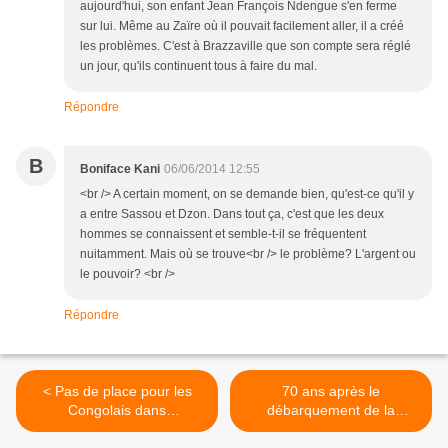
aujourd'hui, son enfant Jean François Ndengue s'en ferme
sur lui. Même au Zaïre où il pouvait facilement aller, il a créé
les problèmes. C'est à Brazzaville que son compte sera réglé
un jour, qu'ils continuent tous à faire du mal.
Répondre
B
Boniface Kani
06/06/2014 12:55
<br /> A certain moment, on se demande bien, qu'est-ce qu'il y
a entre Sassou et Dzon. Dans tout ça, c'est que les deux
hommes se connaissent et semble-t-il se fréquentent
nuitamment. Mais où se trouve<br /> le problème? L'argent ou
le pouvoir? <br />
Répondre
< Pas de place pour les
70 ans après le
Congolais dans
débarquement de la
l'exploitation du pétrole!
Normandie, plus personne