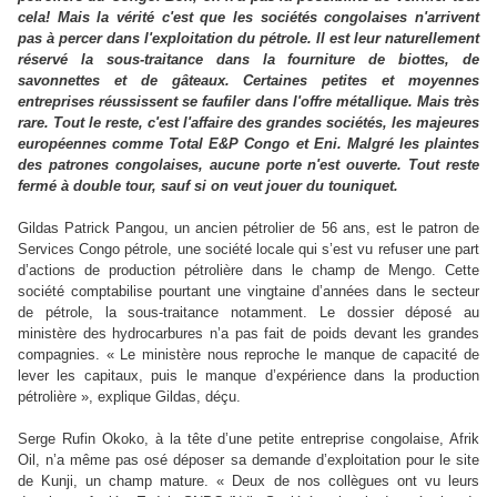
cela! Mais la vérité c'est que les sociétés congolaises n'arrivent
pas à percer dans l'exploitation du pétrole. Il est leur naturellement
réservé la sous-traitance dans la fourniture de biottes, de
savonnettes et de gâteaux. Certaines petites et moyennes
entreprises réussissent se faufiler dans l'offre métallique. Mais très
rare. Tout le reste, c'est l'affaire des grandes sociétés, les majeures
européennes comme Total E&P Congo et Eni. Malgré les plaintes
des patrones congolaises, aucune porte n'est ouverte. Tout reste
fermé à double tour, sauf si on veut jouer du touniquet.
Gildas Patrick Pangou, un ancien pétrolier de 56 ans, est le patron de
Services Congo pétrole, une société locale qui s’est vu refuser une part
d’actions de production pétrolière dans le champ de Mengo. Cette
société comptabilise pourtant une vingtaine d’années dans le secteur
de pétrole, la sous-traitance notamment. Le dossier déposé au
ministère des hydrocarbures n’a pas fait de poids devant les grandes
compagnies. « Le ministère nous reproche le manque de capacité de
lever les capitaux, puis le manque d’expérience dans la production
pétrolière », explique Gildas, déçu.
Serge Rufin Okoko, à la tête d’une petite entreprise congolaise, Afrik
Oil, n’a même pas osé déposer sa demande d’exploitation pour le site
de Kunji, un champ mature. « Deux de nos collègues ont vu leurs