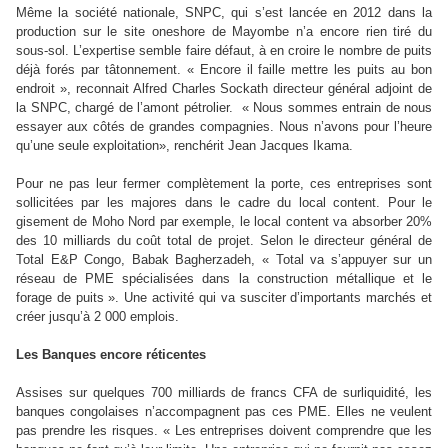
Même la société nationale, SNPC, qui s’est lancée en 2012 dans la
production sur le site oneshore de Mayombe n’a encore rien tiré du
sous-sol. L’expertise semble faire défaut, à en croire le nombre de puits
déjà forés par tâtonnement. « Encore il faille mettre les puits au bon
endroit », reconnait Alfred Charles Sockath directeur général adjoint de
la SNPC, chargé de l’amont pétrolier. « Nous sommes entrain de nous
essayer aux côtés de grandes compagnies. Nous n’avons pour l’heure
qu’une seule exploitation», renchérit Jean Jacques Ikama.
Pour ne pas leur fermer complètement la porte, ces entreprises sont
sollicitées par les majores dans le cadre du local content. Pour le
gisement de Moho Nord par exemple, le local content va absorber 20%
des 10 milliards du coût total de projet. Selon le directeur général de
Total E&P Congo, Babak Bagherzadeh, « Total va s’appuyer sur un
réseau de PME spécialisées dans la construction métallique et le
forage de puits ». Une activité qui va susciter d’importants marchés et
créer jusqu’à 2 000 emplois.
Les Banques encore réticentes
Assises sur quelques 700 milliards de francs CFA de surliquidité, les
banques congolaises n’accompagnent pas ces PME. Elles ne veulent
pas prendre les risques. « Les entreprises doivent comprendre que les