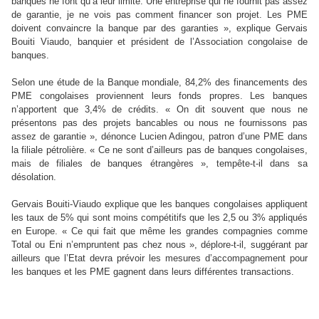
banques ne font qu’à leur limite. Une entreprise qui ne fournit pas assez
de garantie, je ne vois pas comment financer son projet. Les PME
doivent convaincre la banque par des garanties », explique Gervais
Bouiti Viaudo, banquier et président de l’Association congolaise de
banques.
Selon une étude de la Banque mondiale, 84,2% des financements des
PME congolaises proviennent leurs fonds propres. Les banques
n’apportent que 3,4% de crédits. « On dit souvent que nous ne
présentons pas des projets bancables ou nous ne fournissons pas
assez de garantie », dénonce Lucien Adingou, patron d’une PME dans
la filiale pétrolière. « Ce ne sont d’ailleurs pas de banques congolaises,
mais de filiales de banques étrangères », tempête-t-il dans sa
désolation.
Gervais Bouiti-Viaudo explique que les banques congolaises appliquent
les taux de 5% qui sont moins compétitifs que les 2,5 ou 3% appliqués
en Europe. « Ce qui fait que même les grandes compagnies comme
Total ou Eni n’empruntent pas chez nous », déplore-t-il, suggérant par
ailleurs que l’Etat devra prévoir les mesures d’accompagnement pour
les banques et les PME gagnent dans leurs différentes transactions.