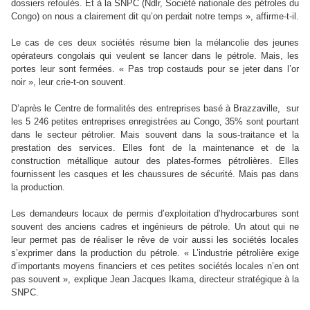
dossiers refoulés. Et à la SNPC (Ndlr, Société nationale des pétroles du
Congo) on nous a clairement dit qu’on perdait notre temps », affirme-t-il.
Le cas de ces deux sociétés résume bien la mélancolie des jeunes
opérateurs congolais qui veulent se lancer dans le pétrole. Mais, les
portes leur sont fermées. « Pas trop costauds pour se jeter dans l’or
noir », leur crie-t-on souvent.
D’après le Centre de formalités des entreprises basé à Brazzaville, sur
les 5 246 petites entreprises enregistrées au Congo, 35% sont pourtant
dans le secteur pétrolier. Mais souvent dans la sous-traitance et la
prestation des services. Elles font de la maintenance et de la
construction métallique autour des plates-formes pétrolières. Elles
fournissent les casques et les chaussures de sécurité. Mais pas dans
la production.
Les demandeurs locaux de permis d’exploitation d’hydrocarbures sont
souvent des anciens cadres et ingénieurs de pétrole. Un atout qui ne
leur permet pas de réaliser le rêve de voir aussi les sociétés locales
s’exprimer dans la production du pétrole. « L’industrie pétrolière exige
d’importants moyens financiers et ces petites sociétés locales n’en ont
pas souvent », explique Jean Jacques Ikama, directeur stratégique à la
SNPC.