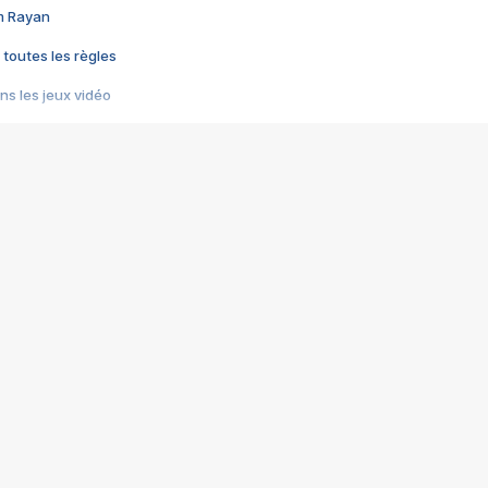
im Rayan
 toutes les règles
s les jeux vidéo
us choquant de Rockstar ? - Le scandale BULLY
e plus moche de Steam
du RÊVE tourne au CAUCHEMAR
pendant 8 heures
it… à tort
umiliés par un jeu vidéo
ire - Final Fantasy 8
ti un empire - Age of Empires
story DOFUS
tard, il crée l'un des pires jeux de tous les temps, MindsEye.