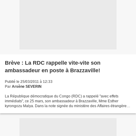
Brève : La RDC rappelle vite-vite son
ambassadeur en poste à Brazzaville!
Publié le 25/03/2011 à 12:33
Par
Arsène SEVERIN
La République démocratique du Congo (RDC) a rappelé "avec effets
immédiats", ce 25 mars, son ambassadeur à Brazzaville, Mme Esther
kyrongozu Malya. Dans la note signée du ministère des Affaires étrangères
de Kinshasa, aucune raison n'a été évoquée. La...