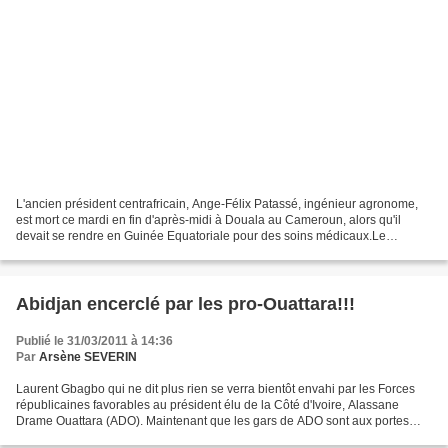
L'ancien président centrafricain, Ange-Félix Patassé, ingénieur agronome,
est mort ce mardi en fin d'après-midi à Douala au Cameroun, alors qu'il
devait se rendre en Guinée Equatoriale pour des soins médicaux.Le
président Obiang Nguema de la Guinée Equatoriale...
Abidjan encerclé par les pro-Ouattara!!!
Publié le 31/03/2011 à 14:36
Par
Arsène SEVERIN
Laurent Gbagbo qui ne dit plus rien se verra bientôt envahi par les Forces
républicaines favorables au président élu de la Côté d'Ivoire, Alassane
Drame Ouattara (ADO). Maintenant que les gars de ADO sont aux portes
d'Abidjan depuis cet après-midi, notre...