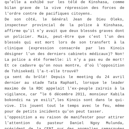
qu'elle a exhibé sur les télé de Kinshasa, comme
bilan grave de la vive répression des forces de
l'ordre contre de pacifiques citoyens.
De son côté, le Général Jean de Dieu Oleko,
inspecteur provincial de la police à Kinshasa,
affirme qu'il n'y avait que deux blessés graves dont
un policier. Mais, peut-être que c'est l'un des
blessés qui est mort lors de son transfert à la
clinique (expression consacrée par les Kinois
désigner l'un des derniers cabinets médicaux)? Non!
La police a été formelle: il n'y a pas eu de mort!
Et ce cadavre qu'on nous montre, d'où l'opposition
de Tshisekedi l'a-t-elle trouvé?
ça sent du brûlé! Depuis le meeting du 24 avril
dernier au stade Tata Raphaël, lorsque le leader
maximo de la RDC appelait l'ex-peuple zaïrois à la
vigilance, car "le 6 décembre 2011, monsieur Kabila
bokondzi na ye esili",les Kinois sont dans le qui-
vive. Ils jouent tout le temps avec le feu, même
pour de petits incidents qu'on peut tasser.
L'opposition a eu raison de manifester pour attirer
l'attention du pasteur Daniel Ngoy Mulunda,
président de la CENI sur des anomalies remarquées