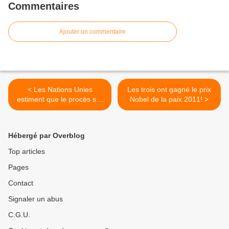
Commentaires
Ajouter un commentaire
< Les Nations Unies
Les trois ont gagné le prix
estiment que le procès sur
Nobel de la paix 2011! >
les disparus du beach n'a
pas fait éclater la vérité!
Hébergé par Overblog
Top articles
Pages
Contact
Signaler un abus
C.G.U.