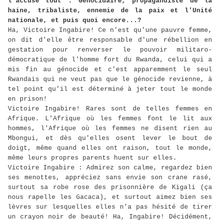
l'accuse tout : Génocidaire, propagandiste de la
haine, tribaliste, ennemie de la paix et l'Unité
nationale, et puis quoi encore...?
Ha, Victoire Ingabire! Ce n'est qu'une pauvre femme,
on dit d'elle être responsable d'une rébellion en
gestation pour renverser le pouvoir militaro-
démocratique de l'homme fort du Rwanda, celui qui a
mis fin au génocide et c'est apparemment le seul
Rwandais qui ne veut pas que le génocide revienne, à
tel point qu'il est déterminé à jeter tout le monde
en prison!
Victoire Ingabire! Rares sont de telles femmes en
Afrique. L'Afrique où les femmes font le lit aux
hommes, l'Afrique où les femmes ne disent rien au
Mbongui, et dès qu'elles osent lever le bout de
doigt, même quand elles ont raison, tout le monde,
même leurs propres parents huent sur elles.
Victoire Ingabire : Admirez son calme, regardez bien
ses menottes, appréciez sans envie son crane rasé,
surtout sa robe rose des prisonnière de Kigali (ça
nous rapelle les Gacaca), et surtout aimez bien ses
lèvres sur lesquelles elles n'a pas hésité de tirer
un crayon noir de beauté! Ha, Ingabire! Décidément,