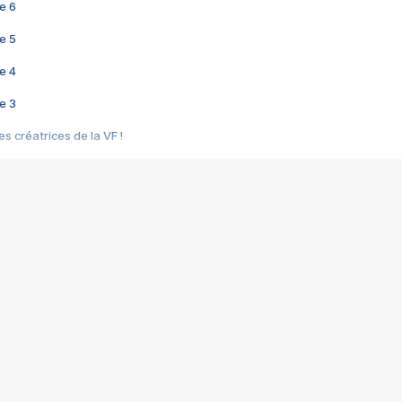
e 6
e 5
e 4
e 3
s créatrices de la VF !
e 2
e 1
e Mektoub My Love arrive enfin ! Rencontre avec Shaïn Boumedine et Sal
i : après Toni en famille
elle réalise le bouleversant Dites lui que je l'aime
ais ! Rencontre autour de Vie privée de Rebecca Zlotowski
 de Marguerite, Grave... Rencontre avec Ella Rumpf
 Les Rêveurs, un film intime sur la santé mentale