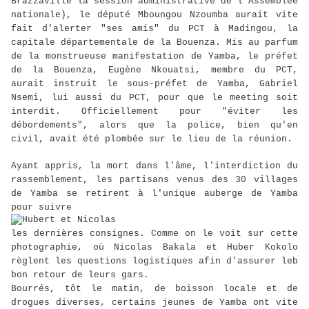
Brazzaville la session administrative de l'Assemblée
nationale), le député Mboungou Nzoumba aurait vite
fait d'alerter "ses amis" du PCT à Madingou, la
capitale départementale de la Bouenza. Mis au parfum
de la monstrueuse manifestation de Yamba, le préfet
de la Bouenza, Eugène Nkouatsi, membre du PCT,
aurait instruit le sous-préfet de Yamba, Gabriel
Nsemi, lui aussi du PCT, pour que le meeting soit
interdit. Officiellement pour "éviter les
débordements", alors que la police, bien qu'en
civil, avait été plombée sur le lieu de la réunion.
Ayant appris, la mort dans l'âme, l'interdiction du
rassemblement, les partisans venus des 30 villages
de Yamba se retirent à l'unique auberge de Yamba
pour suivre
les dernières consignes. Comme on le voit sur cette
photographie, où Nicolas Bakala et Huber Kokolo
règlent les questions logistiques afin d'assurer leb
bon retour de leurs gars.
Bourrés, tôt le matin, de boisson locale et de
drogues diverses, certains jeunes de Yamba ont vite