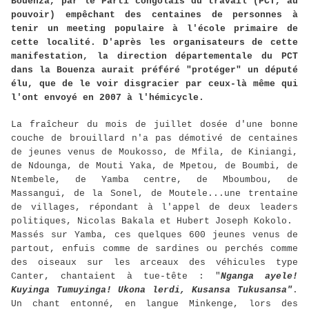
Bouenza, par le Parti congolais du travail (PCT, au
pouvoir) empêchant des centaines de personnes à
tenir un meeting populaire à l'école primaire de
cette localité. D'après les organisateurs de cette
manifestation, la direction départementale du PCT
dans la Bouenza aurait préféré "protéger" un député
élu, que de le voir disgracier par ceux-là même qui
l'ont envoyé en 2007 à l'hémicycle.
La fraîcheur du mois de juillet dosée d'une bonne
couche de brouillard n'a pas démotivé de centaines
de jeunes venus de Moukosso, de Mfila, de Kiniangi,
de Ndounga, de Mouti Yaka, de Mpetou, de Boumbi, de
Ntembele, de Yamba centre, de Mboumbou, de
Massangui, de la Sonel, de Moutele...une trentaine
de villages, répondant à l'appel de deux leaders
politiques, Nicolas Bakala et Hubert Joseph Kokolo.
Massés sur Yamba, ces quelques 600 jeunes venus de
partout, enfuis comme de sardines ou perchés comme
des oiseaux sur les arceaux des véhicules type
Canter, chantaient à tue-tête : "
Nganga ayele!
Kuyinga Tumuyinga! Ukona lerdi, Kusansa Tukusansa"
.
Un chant entonné, en langue Minkenge, lors des