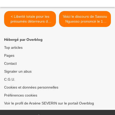
< Liberté totale pour les
Voici le discours de Sassou
présumés déterreurs de
Nguesso prononcé le 13
Bouansa arrêtés à
août 2010 devant le
Mouyondzi
parlement >
Hébergé par Overblog
Top articles
Pages
Contact
Signaler un abus
C.G.U.
Cookies et données personnelles
Préférences cookies
Voir le profil de Arsène SEVERIN sur le portail Overblog