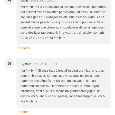
Albert
20/08/2010 15:55
<br /> <br /> Il n'y a pas que lui, ce fonfaron! Ils sont nombreux
qui doivent être désavoués par les populations. D'ailleurs, ce
sont des gens qui n'ont jamais été élus, c'est pourquoi, ils ne
savent même pas<br /> ce quoi une caution populaire. Si je
peux dire quelque chose aux populations de ce village, c'est
de le destituer rapidement. Il ne vaut rien, si j'ai bien compris
l'article!<br /> <br /> <br /> <br />
Répondre
S
Sylvain
17/08/2010 15:33
<br /> <br /> Si vous êtes à bout d'inspiration, il faut dire, car,
pour un blog aussi sérieux, que vous vous mettez à nous
parler de ces députés de Sassou qui ne valent rien au
parlement, mieux vaut fermer<br /> boutique. Mboungou
Nzoumba, c'est ni plus ni moins un grand démagogue, un
escrco.<br /> <br /> <br /> Sylvain, Johannesburg<br /> <br />
<br /> <br />
Répondre