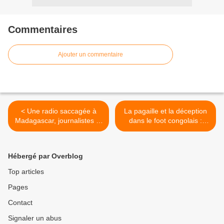
Commentaires
Ajouter un commentaire
< Une radio saccagée à
La pagaille et la déception
Madagascar, journalistes et
dans le foot congolais :
opposants chaudement
quelle est la part de la FIFA
tabassés !
? >
Hébergé par Overblog
Top articles
Pages
Contact
Signaler un abus