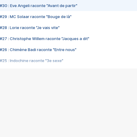
#30 : Eve Angeli raconte "Avant de partir"
#29 : MC Solaar raconte "Bouge de là"
28 : Lorie raconte "Je vais vite"
#27 : Christophe Willem raconte "Jacques a dit"
#26 : Chimène Badi raconte "Entre nous"
#25 : Indochine raconte "3e sexe"
#24 : Zaho raconte "C'est chelou"
#23 : Patrick Bruel raconte "Au café des délices"
#22 : Kyo raconte "Le chemin"
#21 : Nolwenn Leroy raconte "Cassé"
#20 : Patrick Hernandez raconte "Born to be alive"
#19 : Lorie raconte "Près de moi"