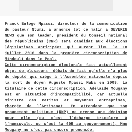
Franck Euloge Mpassi, directeur de la communication
du pasteur Ntumi, a annoncé tôt ce matin à SEVERIN
NEWS que son leader, président du Conseil national
des républicains (CNR) sera candidat aux élections
législatives anticipées qui auront lieu le 18
juillet 2010 dans la première circonscription de
Mindouli dans le Pool.
Cette circonscription électorale fait actuellement
objet de plusieurs débats du fait qu’elle n’a plus
de député qui siège à l’Assemblée nationale depuis
la mort du doyen Auguste Mpassi Muba en 2009. La
titulaire de cette circonscription, Adélaïde Mougany
est en situation d’incompatibilité, car actuelle
ministre des Petites et moyennes entreprises,
chargée de l’Artisanat. En attendant que son
groupement politique (RMP) ne prenne une décision
pour elle (ou c’est l’écharpe tricolore à
l’hémicycle, ou c’est la 605 au gouvernement), Mme
Mougany ne s'est pas encore prononcée.