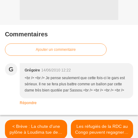
Commentaires
Ajouter un commentaire
G
Grégoire
14/06/2010 12:22
<br /> <br /> Je pense seulement que cette fois-ci le gars est
sérieux. Il ne se fera plus battre comme un ballon par cette
dame très bien quotée par Sassou.<br /> <br /> <br /> <br />
Répondre
< Brève : La chute d'une
Les réfugiés de la RDC au
pylône à Loudima tue deux
Congo peuvent regagner le