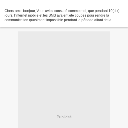
Chers amis bonjour, Vous aviez constaté comme moi, que pendant 10(dix)
jours, l'Internet mobile et les SMS avaient été coupés pour rendre la
communication quasiment impossible pendant la période allant de la
désobéissance civile jusqu'au jour du scrutin...
Publicité