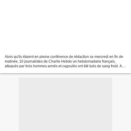
Alors qu'ils étaient en pleine conférence de rédaction ce mercredi en fin de
matinée, 10 journalistes de Charlie Hebdo un hebdomadaire français,
attaqués par trois hommes armés et cagoulés ont été tués de sang froid. A
ce bilan macabre, il faut ajouter...