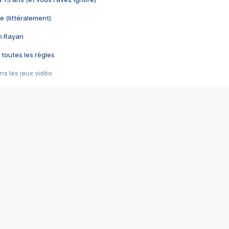
e (littéralement)
im Rayan
 toutes les règles
s les jeux vidéo
us choquant de Rockstar ? - Le scandale BULLY
e plus moche de Steam
du RÊVE tourne au CAUCHEMAR
pendant 8 heures
it… à tort
umiliés par un jeu vidéo
ire - Final Fantasy 8
ti un empire - Age of Empires