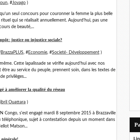
oun
, #
Jovago
)
 qu’un seul concours pour couronner la femme la plus belle
n rituel qui se réalisait annuellement. Aujourd’hui, pas une
ours de beauté,...
ôt: justice ou injustice sociale?
#
BrazzaPLUS
, #
Economie
, #
Societé- Développement
)
même. Cette lapalissade se vérifie aujourd’hui avec nos
 être au service du peuple, prennent soin, dans les textes de
de privilèges...
à améliorer la qualité du réseau
ibril Ouattara
)
N Congo, s'est engagé mardi 8 septembre 2015 à Brazzaville
eau téléphonique, sujet à contestation depuis un moment dans
P
ellot Matson...
Lin
 générale!