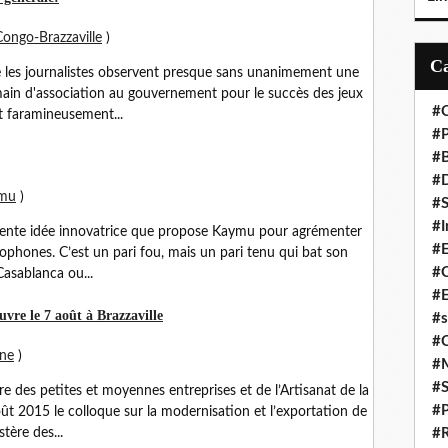
Congo-Brazzaville
)
ême les journalistes observent presque sans unanimement une
main d'association au gouvernement pour le succès des jeux
#C
st faramineusement...
#P
#
#D
mu
)
#S
#I
xcellente idée innovatrice que propose Kaymu pour agrémenter
#
ophones. C’est un pari fou, mais un pari tenu qui bat son
#C
Casablanca ou...
#E
uvre le 7 août à Brazzaville
#s
#
ine
)
#
#S
e des petites et moyennes entreprises et de l’Artisanat de la
#P
ût 2015 le colloque sur la modernisation et l’exportation de
tère des...
#R