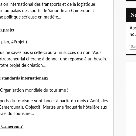
alon international des transports et de la logistique
uin au palais des sports de Yaoundé au Cameroun, la
 politique sérieuse en matière...
Abo
n projet
nou
 plan
, #
Projet
)
E
us ne savez pas si celle-ci aura un succès ou non. Vous
m
entrepreneurial cherche à donner une réponse à un besoin.
a
tre projet de création...
i
l
x standards internationaux
Organisation mondiale du tourisme
)
erts du tourisme vont lancer à partir du mois d’Août, des
 Camerounais. Objectif; Mettre une ’industrie hôtelière aux
ale du Tourisme....
au Cameroun?