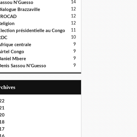
14
assou N'Guesso
12
ialogue Brazzaville
12
FROCAD
12
eligion
11
lection présidentielle au Congo
10
RDC
9
frique centrale
9
irtel Congo
9
aniel Mbere
9
enis Sassou N'Guesso
Archives
22
21
20
18
17
16