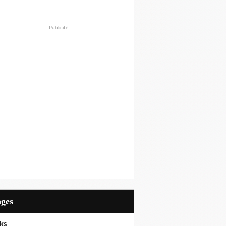
Publicité
ages
ks