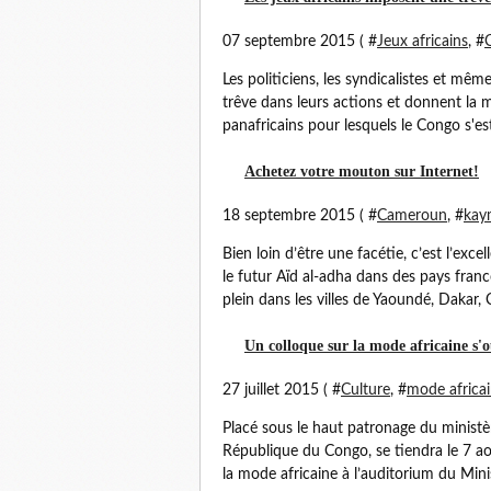
07 septembre 2015 ( #
Jeux africains
, #
Les politiciens, les syndicalistes et m
trêve dans leurs actions et donnent la 
panafricains pour lesquels le Congo s'e
Achetez votre mouton sur Internet!
18 septembre 2015 ( #
Cameroun
, #
kay
Bien loin d’être une facétie, c’est l’e
le futur Aïd al-adha dans des pays franc
plein dans les villes de Yaoundé, Dakar, 
Un colloque sur la mode africaine s'o
27 juillet 2015 ( #
Culture
, #
mode africa
Placé sous le haut patronage du ministèr
République du Congo, se tiendra le 7 ao
la mode africaine à l’auditorium du Minis