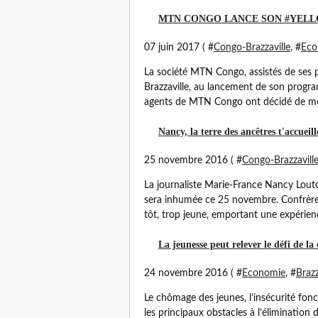
MTN CONGO LANCE SON #YELL
07 juin 2017 ( #
Congo-Brazzaville
, #
Eco
La société MTN Congo, assistés de ses p
Brazzaville, au lancement de son program
agents de MTN Congo ont décidé de mett
Nancy, la terre des ancêtres t'accueil
25 novembre 2016 ( #
Congo-Brazzavill
La journaliste Marie-France Nancy Lout
sera inhumée ce 25 novembre. Confrères
tôt, trop jeune, emportant une expérienc
La jeunesse peut relever le défi de la
24 novembre 2016 ( #
Economie
, #
Braz
Le chômage des jeunes, l’insécurité fonciè
les principaux obstacles à l’élimination 