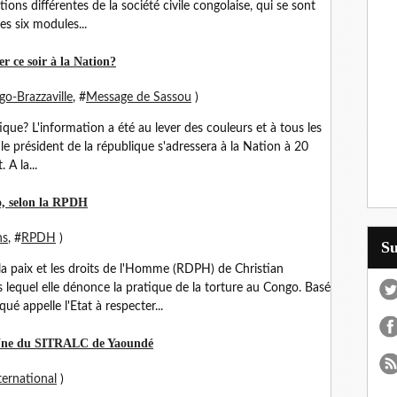
tions différentes de la société civile congolaise, qui se sont
es six modules...
r ce soir à la Nation?
o-Brazzaville
, #
Message de Sassou
)
ique? L'information a été au lever des couleurs et à tous les
 le président de la république s'adressera à la Nation à 20
 A la...
o, selon la RPDH
ns
, #
RPDH
)
S
 la paix et les droits de l'Homme (RDPH) de Christian
quel elle dénonce la pratique de la torture au Congo. Basé
é appelle l'Etat à respecter...
 Une du SITRALC de Yaoundé
ternational
)