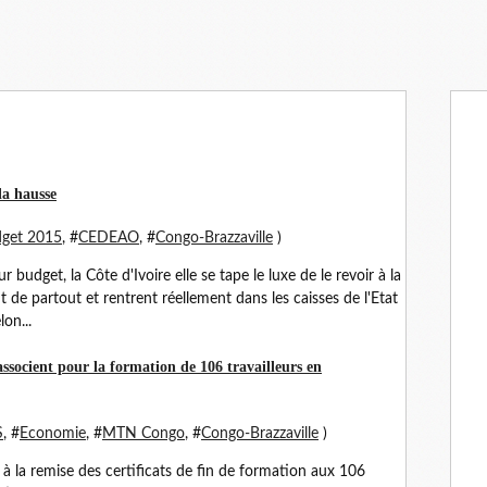
la hausse
dget 2015
, #
CEDEAO
, #
Congo-Brazzaville
)
 budget, la Côte d'Ivoire elle se tape le luxe de le revoir à la
 de partout et rentrent réellement dans les caisses de l'Etat
on...
socient pour la formation de 106 travailleurs en
S
, #
Economie
, #
MTN Congo
, #
Congo-Brazzaville
)
, à la remise des certificats de fin de formation aux 106