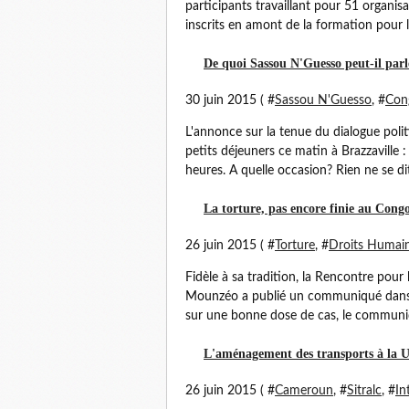
participants travaillant pour 51 organisa
inscrits en amont de la formation pour l
De quoi Sassou N'Guesso peut-il parle
30 juin 2015 ( #
Sassou N'Guesso
, #
Cong
L'annonce sur la tenue du dialogue polit
petits déjeuners ce matin à Brazzaville :
heures. A quelle occasion? Rien ne se dit.
La torture, pas encore finie au Cong
26 juin 2015 ( #
Torture
, #
Droits Humai
Fidèle à sa tradition, la Rencontre pour
Mounzéo a publié un communiqué dans le
sur une bonne dose de cas, le communiqu
L'aménagement des transports à la
26 juin 2015 ( #
Cameroun
, #
Sitralc
, #
In