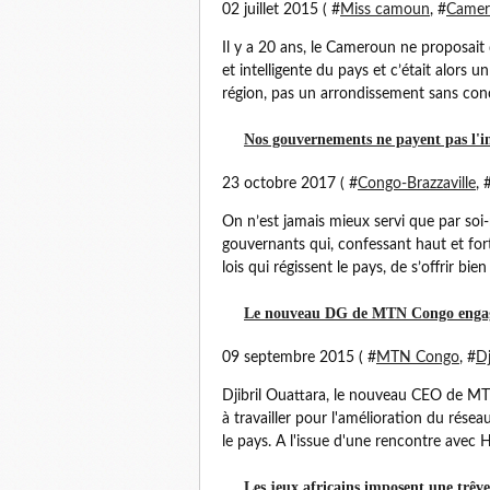
02 juillet 2015 ( #
Miss camoun
, #
Camer
Il y a 20 ans, le Cameroun ne proposait
et intelligente du pays et c’était alors u
région, pas un arrondissement sans conc
Nos gouvernements ne payent pas l'imp
23 octobre 2017 ( #
Congo-Brazzaville
, 
On n’est jamais mieux servi que par soi-
gouvernants qui, confessant haut et fort
lois qui régissent le pays, de s’offrir bien 
Le nouveau DG de MTN Congo engagé 
09 septembre 2015 ( #
MTN Congo
, #
Dj
Djibril Ouattara, le nouveau CEO de MT
à travailler pour l'amélioration du rés
le pays. A l'issue d'une rencontre avec H
Les jeux africains imposent une trêve