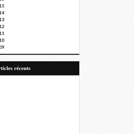
15
14
13
12
11
10
09
articles récents