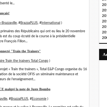
senté le...
20
20
ançais!
20
20
-Brazzaville
, #
BrazzaPLUS
, #
International
)
20
x primaires des Républicains qui ont eu lieu le 20 novembre
20
is est du coup écraté de la course à la présidentielle
20
e François Fillon...
onnecté "Train the Trainers"
ire Train the trainers Total Congo
)
rojet « Train the trainers », Total E&P Congo organise du 16
mation de la société OFIS un séminaire maintenance et
eurs de l’enseignement...
PCE malgré la note de Juste Ibombo
ville
, #
BrazzaPLUS
, #
Economie
)