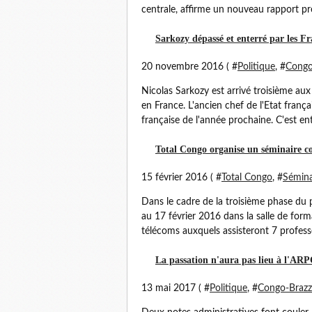
centrale, affirme un nouveau rapport pré
Sarkozy dépassé et enterré par les Fr
20 novembre 2016 ( #
Politique
, #
Congo
Nicolas Sarkozy est arrivé troisième au
en France. L'ancien chef de l'Etat frança
française de l'année prochaine. C'est entr
Total Congo organise un séminaire c
15 février 2016 ( #
Total Congo
, #
Sémina
Dans le cadre de la troisième phase du p
au 17 février 2016 dans la salle de for
télécoms auxquels assisteront 7 profess
La passation n'aura pas lieu à l'AR
13 mai 2017 ( #
Politique
, #
Congo-Brazza