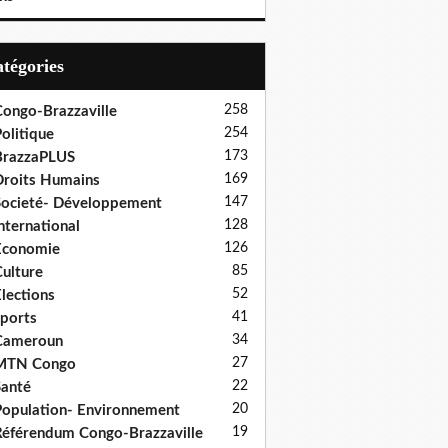
Catégories
258
ongo-Brazzaville
254
olitique
173
BrazzaPLUS
169
roits Humains
147
ocieté- Développement
128
nternational
126
Economie
85
ulture
52
lections
41
ports
34
Cameroun
27
MTN Congo
22
anté
20
opulation- Environnement
19
éférendum Congo-Brazzaville