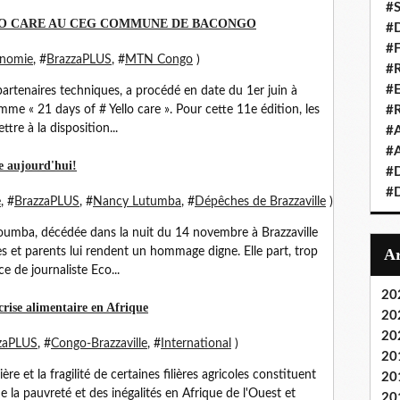
#S
O CARE AU CEG COMMUNE DE BACONGO
#D
#
nomie
, #
BrazzaPLUS
, #
MTN Congo
)
#R
#E
artenaires techniques, a procédé en date du 1er juin à
me « 21 days of # Yello care ». Pour cette 11e édition, les
#
re à la disposition...
#A
#A
le aujourd'hui!
#D
#D
e
, #
BrazzaPLUS
, #
Nancy Lutumba
, #
Dépêches de Brazzaville
)
oumba, décédée dans la nuit du 14 novembre à Brazzaville
 et parents lui rendent un hommage digne. Elle part, trop
e de journaliste Eco...
20
 crise alimentaire en Afrique
20
20
zaPLUS
, #
Congo-Brazzaville
, #
International
)
20
re et la fragilité de certaines filières agricoles constituent
20
de la pauvreté et des inégalités en Afrique de l'Ouest et
20