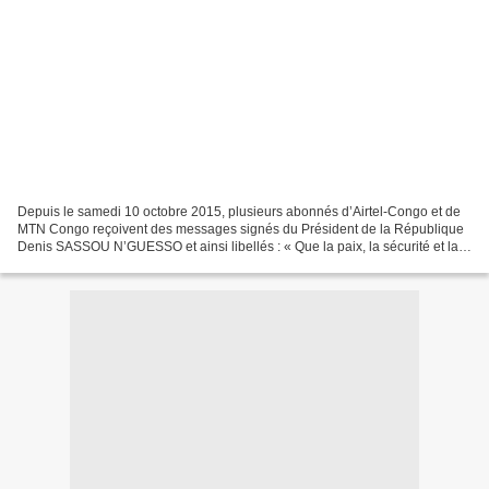
Depuis le samedi 10 octobre 2015, plusieurs abonnés d’Airtel-Congo et de
MTN Congo reçoivent des messages signés du Président de la République
Denis SASSOU N’GUESSO et ainsi libellés : « Que la paix, la sécurité et la
stabilité ne soient perturbées, sous...