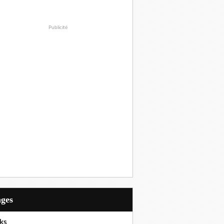
Publicité
ages
ks