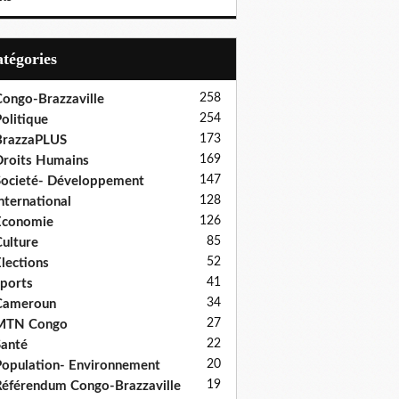
Catégories
258
ongo-Brazzaville
254
olitique
173
BrazzaPLUS
169
roits Humains
147
ocieté- Développement
128
nternational
126
Economie
85
ulture
52
lections
41
ports
34
Cameroun
27
MTN Congo
22
anté
20
opulation- Environnement
19
éférendum Congo-Brazzaville