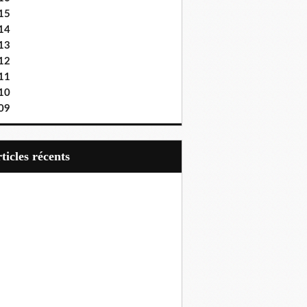
15
14
13
12
11
10
09
articles récents