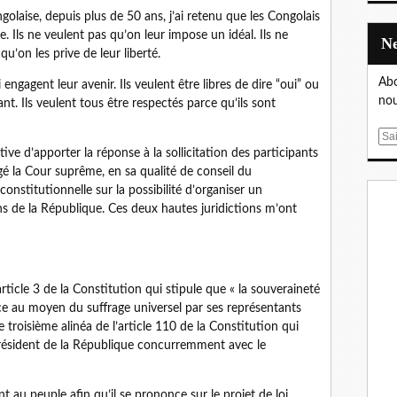
golaise, depuis plus de 50 ans, j’ai retenu que les Congolais
e. Ils ne veulent pas qu’on leur impose un idéal. Ils ne
u’on les prive de leur liberté.
Abo
 engagent leur avenir. Ils veulent être libres de dire “oui” ou
nou
nant. Ils veulent tous être respectés parce qu’ils sont
E
ive d’apporter la réponse à la sollicitation des participants
m
rogé la Cour suprême, en sa qualité de conseil du
a
constitutionnelle sur la possibilité d’organiser un
i
ns de la République. Ces deux hautes juridictions m’ont
l
rticle 3 de la Constitution qui stipule que « la souveraineté
rce au moyen du suffrage universel par ses représentants
e troisième alinéa de l’article 110 de la Constitution qui
 Président de la République concurremment avec le
t au peuple afin qu’il se prononce sur le projet de loi