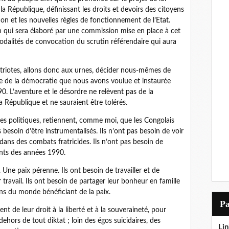
 République, définissant les droits et devoirs des citoyens
ion et les nouvelles règles de fonctionnement de l’Etat.
 qui sera élaboré par une commission mise en place à cet
odalités de convocation du scrutin référendaire qui aura
triotes, allons donc aux urnes, décider nous-mêmes de
nce de la démocratie que nous avons voulue et instaurée
. L’aventure et le désordre ne relèvent pas de la
a République et ne sauraient être tolérés.
s politiques, retiennent, comme moi, que les Congolais
s besoin d’être instrumentalisés. Ils n’ont pas besoin de voir
dans des combats fratricides. Ils n’ont pas besoin de
ents des années 1990.
 Une paix pérenne. Ils ont besoin de travailler et de
ur travail. Ils ont besoin de partager leur bonheur en famille
yens du monde bénéficiant de la paix.
P
nt de leur droit à la liberté et à la souveraineté, pour
dehors de tout diktat ; loin des égos suicidaires, des
Lin