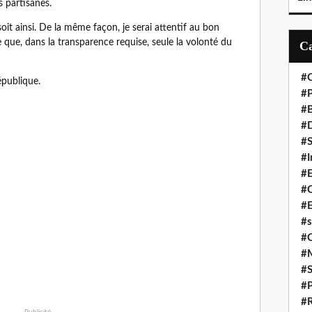
 partisanes.
soit ainsi. De la même façon, je serai attentif au bon
 que, dans la transparence requise, seule la volonté du
#C
épublique.
#P
#
#D
#S
#I
#
#C
#E
#s
#
#
#S
#P
#R
Publicité