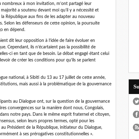
du nombreux à mon invitation, m’ont partagé leur
 majorité a soutenu devant moi qu’il y a nécessité et
de la République aux fins de les adapter au nouveau
 Selon les défenseurs de cette opinion, la poursuite
o en dépend.
nt dit leur opposition à l’idée de faire évoluer en
ue. Cependant, ils n’écartaient pas la possibilité de
es-ci en tant que de besoin. Le débat engagé étant celui
devoir de créer les conditions pour qu’ils se parlent
gue national, à Sibiti du 13 au 17 juillet de cette année,
itutions, mais aussi à la problématique de la gouvernance
S
ipants au Dialogue ont, sur la question de la gouvernance
saires convergences sur la manière dont nous, Congolais,
dans notre pays. Dans le même esprit fraternel et citoyen,
onsensus, selon leurs propres termes, opté pour les
 au Président de la République, initiateur du Dialogue,
ormément à ses prérogatives constitutionnelles ».