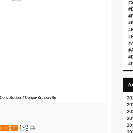
#S
#D
#
#R
#E
#
#A
#A
#D
#D
onstitution
,
#Congo-Brazzaville
20
20
20
20
20
post
0
20