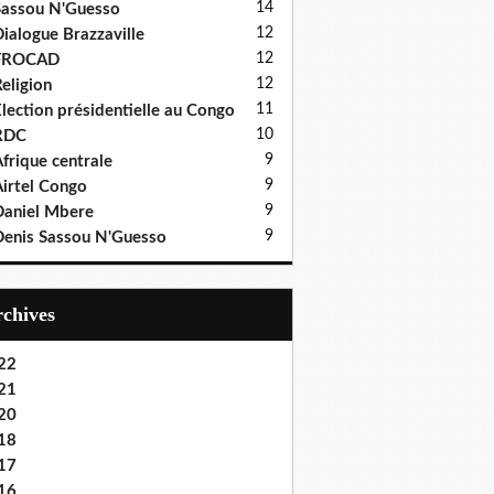
14
assou N'Guesso
12
ialogue Brazzaville
12
FROCAD
12
eligion
11
lection présidentielle au Congo
10
RDC
9
frique centrale
9
irtel Congo
9
aniel Mbere
9
enis Sassou N'Guesso
Archives
22
21
20
18
17
16