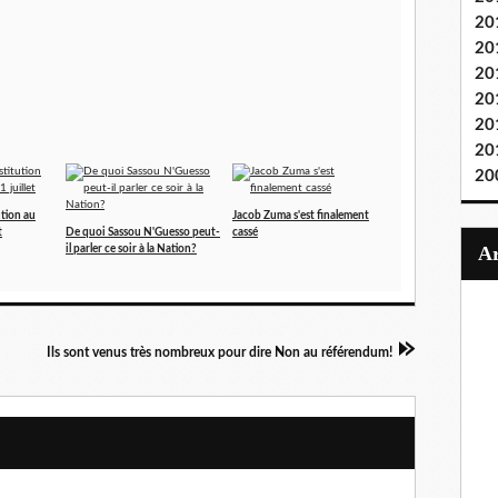
20
20
20
20
20
20
20
ution au
Jacob Zuma s'est finalement
t
De quoi Sassou N'Guesso peut-
cassé
il parler ce soir à la Nation?
Ils sont venus très nombreux pour dire Non au référendum!