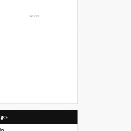
Publicité
ages
ks