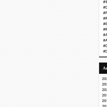
#S
#D
#
#R
#E
#
#A
#A
#D
#D
20
20
20
20
20
20