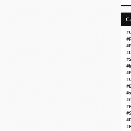
#C
#P
#
#D
#S
#I
#
#C
#E
#s
#
#
#S
#P
#R