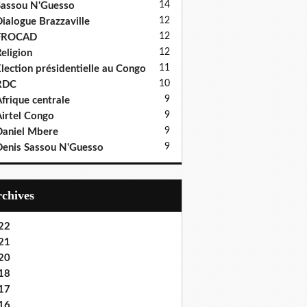
14
assou N'Guesso
12
ialogue Brazzaville
12
FROCAD
12
eligion
11
lection présidentielle au Congo
10
RDC
9
frique centrale
9
irtel Congo
9
aniel Mbere
9
enis Sassou N'Guesso
Archives
22
21
20
18
17
16