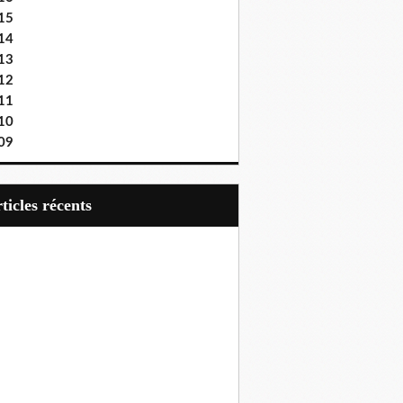
15
14
13
12
11
10
09
articles récents