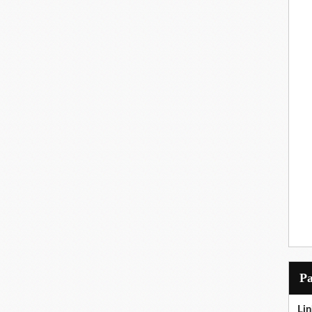
P
Lin