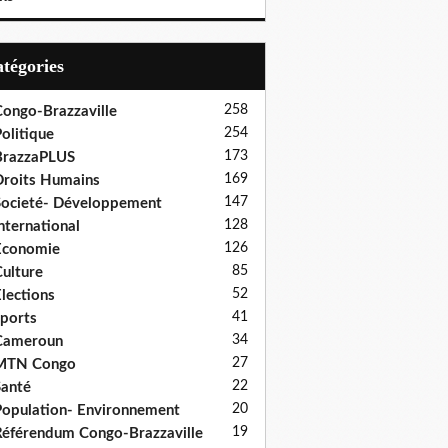
Catégories
258
ongo-Brazzaville
254
olitique
173
BrazzaPLUS
169
roits Humains
147
ocieté- Développement
128
nternational
126
Economie
85
ulture
52
lections
41
ports
34
Cameroun
27
MTN Congo
22
anté
20
opulation- Environnement
19
éférendum Congo-Brazzaville