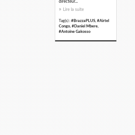
directeur...
Lire la suite
Tag(s) :
#BrazzaPLUS
,
#Airtel
Congo
,
#Daniel Mbere
,
#Antoine Gakosso