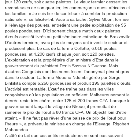
jour 120 œufs, soit quatre palettes. Le vieux fermier dessert les
revendeuses de son quartier, les commerçants ouest africains et
les familles. « Je suis fier de contribuer à combler la production
nationale », se félicite-t-il. Voué à sa tâche, Sylvie Mbon, formée
à l’élevage des poulets, entretient une petite exploitation de 95
poules pondeuses. D’ici sortent chaque matin deux palettes
d’œufs aussitôt livrés au petit séminaire catholique de Brazzaville.
D’autres fermiers, avec plus de moyens ont investi le secteur et
produisent plus. Le cas de la ferme Collette, 6.018 poules
pondeuses, et 4.200 œufs chaque jour, soit 120 palettes.
L’exploitation est la propriétaire d’un ministre d’Etat dans le
gouvernement du président Denis Sassou N’Guesso. Mais
d’autres Congolais dont les noms frisent l’anonymat pèsent gros
dans le secteur. La ferme Mouene Ndombi gérée par Serge
Binkikita compte 6.250 pondeuses et produit 195 palettes d’œufs.
L’activité est rentable. L’œuf ne traîne pas dans les villes
congolaises où les populations en raffolent. Malheureusement la
denrée reste très chère, entre 125 et 200 francs CFA. Lorsque le
gouvernement lançait le village de Nkouo, il promettait de
ramener le prix de l’œuf à 80 francs CFA. Un objectif loin d’être
atteint. « Il ne faut pas rêver d’une baisse de prix de l’œuf pour
l’heure », a prévenu le ministre en charge de l’Elevage, Rigobert
Maboundou.
A côté du fait que ces petits producteurs ne sont pas souvent