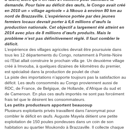
demande. Pour faire au déficit des œufs, le Congo avait créé
en 2010 un « village agricole » à Nkouo à environ 80 km au
nord de Brazzaville. L’expérience portée par des jeunes
fermiers locaux devrait porter à 6,6 millions d’œufs la
production nationale. Cet objectif a largement été atteint en
2014 avec plus de 8 millions d’œufs produits. Mais le
problème n’est pas définitivement réglé. Il faut combler le
déficit.
L’expérience des villages agricoles devrait être poursuivie dans
tous les 12 départements du Congo, notamment à Pointe-Noire
où l’Etat allait construire le prochain villa ge. Un deuxième village
créé à Imvouba, à quelques dizaines de kilomètres du premier,
est spécialisé dans la production de poulet de chair.
La piste des importations n’apporte toujours pas la satisfaction au
déficit. Les œufs consommés au Congo proviennent aussi de
RDC, de France, de Belgique, de Hollande, d’Afrique du sud et
de Cameroun. En plus ces œufs importés ne sont pas forcément
frais tel que le désirent les consommateurs.
Les petits producteurs apportent beaucoup
Plusieurs exploitants privés travaillent dans l’anonymat pour
combler le déficit en œufs. Auguste Mayela détient une petite
exploitation de 150 poules pondeuses dans un coin de son
habitation au quartier Moukondo à Brazzaville. Il collecte chaque