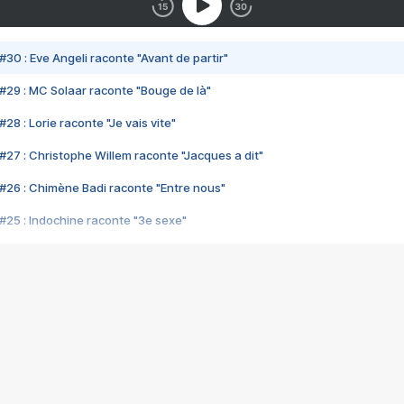
#30 : Eve Angeli raconte "Avant de partir"
#29 : MC Solaar raconte "Bouge de là"
28 : Lorie raconte "Je vais vite"
#27 : Christophe Willem raconte "Jacques a dit"
#26 : Chimène Badi raconte "Entre nous"
#25 : Indochine raconte "3e sexe"
#24 : Zaho raconte "C'est chelou"
#23 : Patrick Bruel raconte "Au café des délices"
#22 : Kyo raconte "Le chemin"
#21 : Nolwenn Leroy raconte "Cassé"
#20 : Patrick Hernandez raconte "Born to be alive"