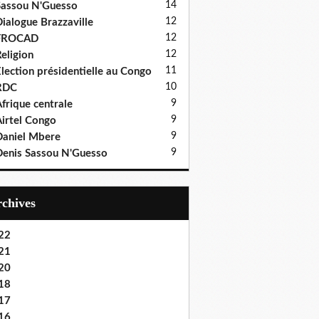
14
assou N'Guesso
12
ialogue Brazzaville
12
FROCAD
12
eligion
11
lection présidentielle au Congo
10
RDC
9
frique centrale
9
irtel Congo
9
aniel Mbere
9
enis Sassou N'Guesso
Archives
22
21
20
18
17
16