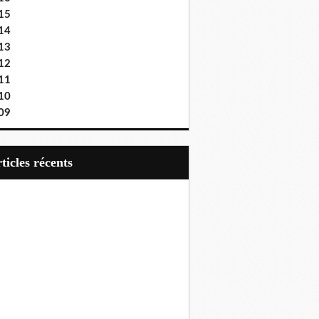
15
14
13
12
11
10
09
articles récents