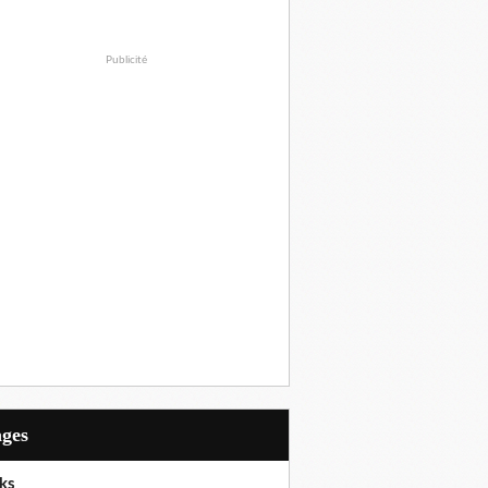
Publicité
ages
ks