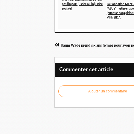
pas l'impôt: justice ou injustice
La Fondation MTN 
sociale?
l'ASU s'invstissent p
jeunesse congolaise 
VIH/SIDA
Commenter cet article
Ajouter un commentaire