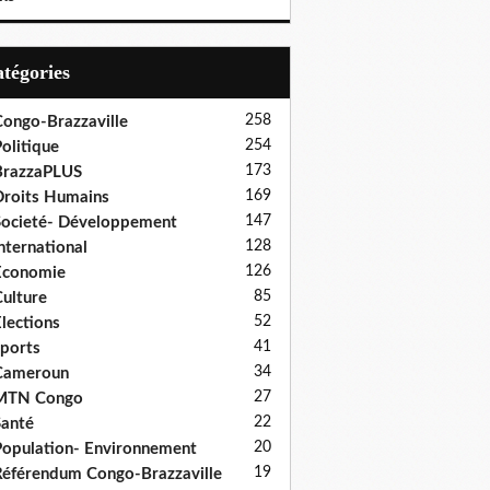
Catégories
258
ongo-Brazzaville
254
olitique
173
BrazzaPLUS
169
roits Humains
147
ocieté- Développement
128
nternational
126
Economie
85
ulture
52
lections
41
ports
34
Cameroun
27
MTN Congo
22
anté
20
opulation- Environnement
19
éférendum Congo-Brazzaville