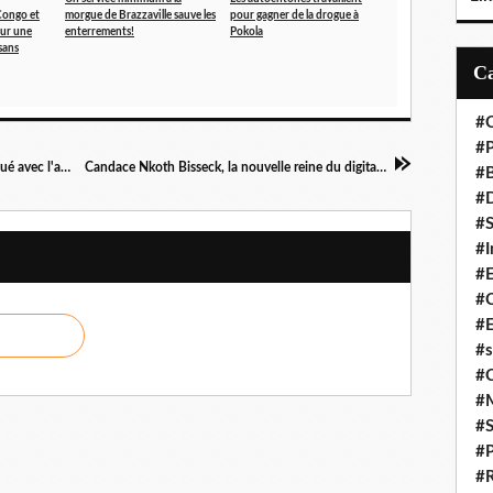
Congo et
morgue de Brazzaville sauve les
pour gagner de la drogue à
our une
enterrements!
Pokola
sans
#C
#P
Karim Wade prend six ans fermes pour avoir joué avec l'argent du Sénégal
Candace Nkoth Bisseck, la nouvelle reine du digital au Cameroun!
#
#D
#S
#I
#
#C
#E
#s
#
#
#S
#P
#R