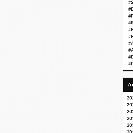
#S
#D
#
#R
#E
#
#A
#A
#D
#D
20
20
20
20
20
20