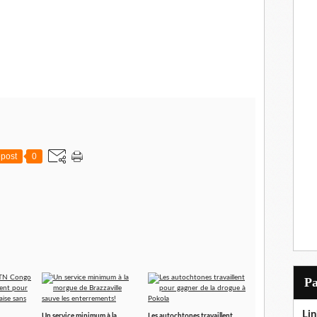
post
0
P
Lin
Un service minimum à la
Les autochtones travaillent