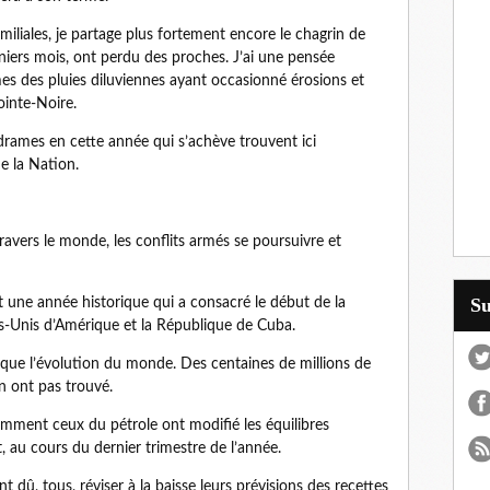
miliales, je partage plus fortement encore le chagrin de
niers mois, ont perdu des proches. J’ai une pensée
es des pluies diluviennes ayant occasionné érosions et
ointe-Noire.
drames en cette année qui s’achève trouvent ici
e la Nation.
 travers le monde, les conflits armés se poursuivre et
S
t une année historique qui a consacré le début de la
ts-Unis d’Amérique et la République de Cuba.
rque l’évolution du monde. Des centaines de millions de
n ont pas trouvé.
mment ceux du pétrole ont modifié les équilibres
au cours du dernier trimestre de l’année.
t dû, tous, réviser à la baisse leurs prévisions des recettes