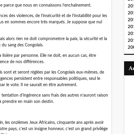
nce parce que nous en connaissons l’enchaînement.
20
20
s des violences, de l’insécurité et de l’instabilité pour les
20
Nous en sommes encore très marqués. Je suppose que nul
20
20
is alors rien ne doit compromettre la paix, la sécurité et la
20
ix du sang des Congolais.
20
 lisière par personne. Elle ne doit, en aucun cas, être
gence de nos différences.
ais sont et seront réglées par les Congolais eux-mêmes, de
rgences persistent entre responsables politiques, seul le
ar le vote. Il ne saurait en être autrement.
la tentation d’ingérence sans frais des autres n’auront raison
à prendre en main son destin.
in, les onzièmes Jeux Africains, cinquante ans après avoir
notre pays, c’est un insigne honneur, c’est un grand privilège