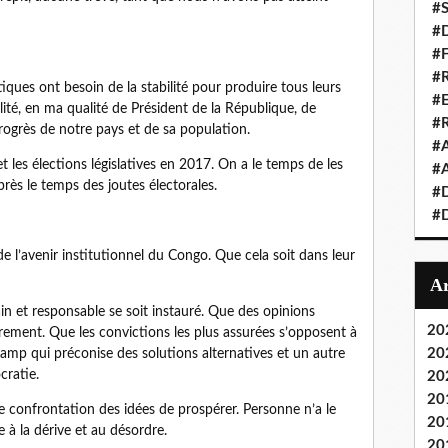
#S
#D
#
#R
iques ont besoin de la stabilité pour produire tous leurs
#E
lité, en ma qualité de Président de la République, de
#
 progrès de notre pays et de sa population.
#A
et les élections législatives en 2017. On a le temps de les
#A
après le temps des joutes électorales.
#D
#D
 de l’avenir institutionnel du Congo. Que cela soit dans leur
ain et responsable se soit instauré. Que des opinions
20
ibrement. Que les convictions les plus assurées s’opposent à
20
 camp qui préconise des solutions alternatives et un autre
cratie.
20
20
e confrontation des idées de prospérer. Personne n’a le
20
 à la dérive et au désordre.
20