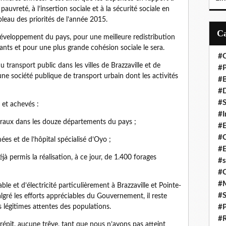
 pauvreté, à l’insertion sociale et à la sécurité sociale en
leau des priorités de l’année 2015.
 développement du pays, pour une meilleure redistribution
tants et pour une plus grande cohésion sociale le sera.
#C
du transport public dans les villes de Brazzaville et de
#P
une société publique de transport urbain dont les activités
#
#D
#S
 et achevés :
#I
éraux dans les douze départements du pays ;
#
#C
mées et de l’hôpital spécialisé d’Oyo ;
#E
à permis la réalisation, à ce jour, de 1.400 forages
#s
#
#
le et d’électricité particulièrement à Brazzaville et Pointe-
#S
gré les efforts appréciables du Gouvernement, il reste
 légitimes attentes des populations.
#P
#R
 répit, aucune trêve, tant que nous n’avons pas atteint