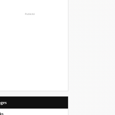
Publicité
ages
ks