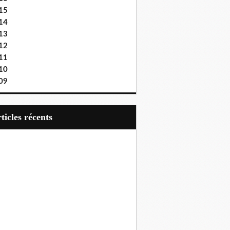
15
14
13
12
11
10
09
articles récents