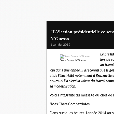
"L'élection présidentielle ce ser
N'Guesso
1 Janvier 2015
Le prési
lors de s
Denis Sassou N'Guesso
au travai
loin dans une année. Il a reconnu que le go
et de l'électricité notamment à Brazzaville e
pourquoi il a élevé la valeur du travail co
sa modernisation.
Voici l'intégralité du message du chef de l
"Mes Chers Compatriotes,
Dans quelques heures, l’année 2014 arriv