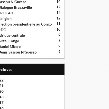
14
assou N'Guesso
12
ialogue Brazzaville
12
FROCAD
12
eligion
11
lection présidentielle au Congo
10
RDC
9
frique centrale
9
irtel Congo
9
aniel Mbere
9
enis Sassou N'Guesso
Archives
22
21
20
18
17
16