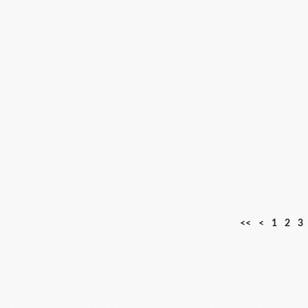
<<
<
1
2
3