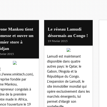
rone Mankou tient
Le réseau Lamudi
messe et ouvre un
désormais au Congo !
mier store à
19 Février 2015
idjan
évrier 2015
Lamudi est maintenant
disponible dans quatre
autres pays: le Qatar, le
K
Gabon, l'Angola et la
p://www.vmktech.com),
République du Congo.
treprise fondée par
L'expansion de Lamudi, le
one Mankou,
site immobilier mondial qui
trepreneur congolais à
opère exclusivement dans les
igine de la première
marchés émergents, lui
ette made in Africa,
permet d’élargir son
nce l’ouverture le 19
portefeuille...