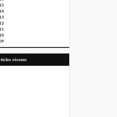
15
14
13
12
11
10
09
articles récents