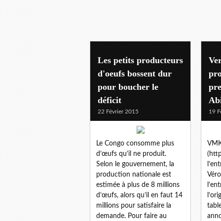
economie
Les petits producteurs
Ve
d'oeufs bossent dur
pro
pour boucher le
pre
déficit
Ab
22 Février 2015
19 F
Le Congo consomme plus
VM
d’œufs qu’il ne produit.
(htt
Selon le gouvernement, la
l’en
production nationale est
Vér
estimée à plus de 8 millions
l’en
d’œufs, alors qu’il en faut 14
l’or
millions pour satisfaire la
tabl
demande. Pour faire au
anno