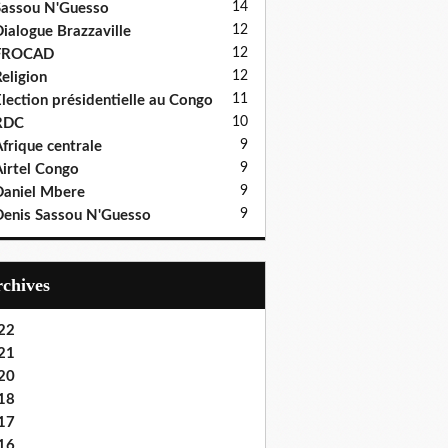
14
assou N'Guesso
12
ialogue Brazzaville
12
FROCAD
12
eligion
11
lection présidentielle au Congo
10
RDC
9
frique centrale
9
irtel Congo
9
aniel Mbere
9
enis Sassou N'Guesso
Archives
22
21
20
18
17
16