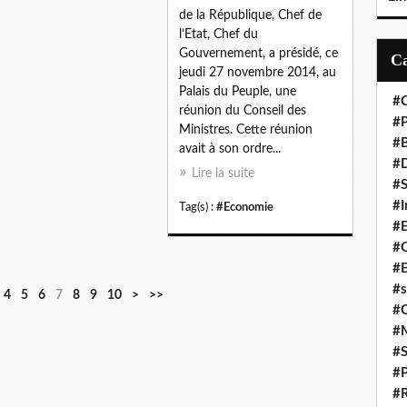
de la République, Chef de
l’Etat, Chef du
Gouvernement, a présidé, ce
jeudi 27 novembre 2014, au
Palais du Peuple, une
#C
réunion du Conseil des
#P
Ministres. Cette réunion
#
avait à son ordre...
#D
Lire la suite
#S
#I
Tag(s) :
#Economie
#
#C
#E
#s
4
5
6
7
8
9
10
>
>>
#
#
#S
#P
#R