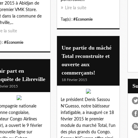
ier 2015 à Abidjan de
Lire la suite
premier VMK Store.
é dans la commune de
Tag(s) :
#Economie
hville,...
re la suite
) :
#Economie
Une partie du mâché
Total reconstruite et
ouverte aux
ir part en
commerçants!
quête de Libreville
18 Février 2015
S
évrier 2015
Le président Denis Sassou
ompagnie nationale
N’Guesso, notre bâtisseur
enne congolaise,
infatigable, a inauguré ce 18
teur Congo Airlines
février 2015 le premier
r), a ouvert le 9 février
module du marché Total, l’un
nouvelle ligne sur
des plus grands du Congo.