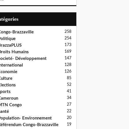
Catégories
258
ongo-Brazzaville
254
olitique
173
BrazzaPLUS
169
roits Humains
147
ocieté- Développement
128
nternational
126
Economie
85
ulture
52
lections
41
ports
34
Cameroun
27
MTN Congo
22
anté
20
opulation- Environnement
19
éférendum Congo-Brazzaville