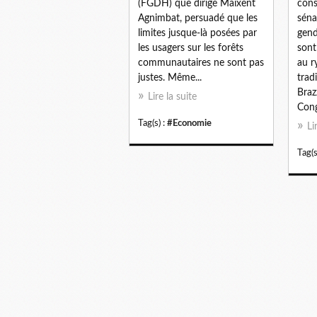
(FGDH) que dirige Maixent
cons
Agnimbat, persuadé que les
sénat
limites jusque-là posées par
gend
les usagers sur les forêts
sont
communautaires ne sont pas
au r
justes. Même...
trad
Braz
Lire la suite
Cong
Tag(s) :
#Economie
Li
Tag(s