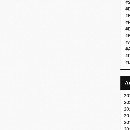
#S
#D
#
#R
#E
#
#A
#A
#D
#D
20
20
20
20
20
20