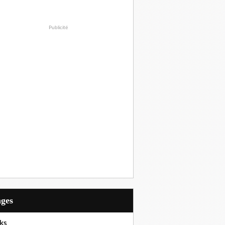
Publicité
ages
ks