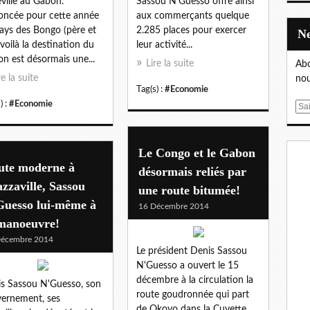
eville au Gabon.
Sassou N’Guesso offre ainsi
ncée pour cette année
aux commerçants quelque
ays des Bongo (père et
2.285 places pour exercer
, voilà la destination du
leur activité...
n est désormais une...
Lire la suite
Abo
re la suite
nou
Tag(s) :
#Economie
) :
#Economie
E
m
a
i
Le Congo et le Gabon
l
ute moderne à
désormais reliés par
zzaville, Sassou
une route bitumée!
Guesso lui-même à
16 Décembre 2014
 manoeuvre!
Décembre 2014
Le président Denis Sassou
N'Guesso a ouvert le 15
décembre à la circulation la
s Sassou N'Guesso, son
route goudronnée qui part
ernement, ses
de Okoyo dans la Cuvette