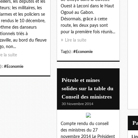
eillers, les députés et les
Ouest à Leconi dans le Haut
eurs; les militaires, les
Ogoué au Gabon.
armes et les policiers se
Désormais, grâce à cette
 rendus le 10 décembre,
route, les deux pays sont
ythme des danseurs
pour la première fois réunis...
itionnels triés à
zaville, au bord du fleuve
Lire la suite
o, non...
Tag(s) :
#Economie
re la suite
) :
#Economie
Pétrole et mines
solides sur la table du
Conseil des ministres
30 Novembre 2014
P
Compte rendu du conseil
des ministres du 27
novembre 2014 Le Président
Lin