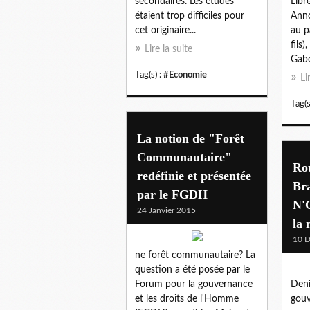
secondaires. Les études
Libr
étaient trop difficiles pour
Anno
cet originaire...
au p
fils)
Lire la suite
Gabo
Tag(s) :
#Economie
Li
Tag(s
La notion de "Forêt
Communautaire"
Ro
redéfinie et présentée
Bra
par le FGDH
N'
24 Janvier 2015
la
10 
ne forêt communautaire? La
question a été posée par le
Forum pour la gouvernance
Deni
et les droits de l'Homme
gouv