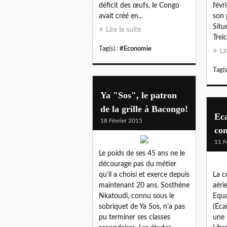
déficit des œufs, le Congo
févr
avait créé en...
son 
Situ
Lire la suite
Treic
Tag(s) :
#Economie
Li
Tag(s
Ya "Sos", le patron
de la grille à Bacongo!
Eca
18 Février 2015
con
11 F
Le poids de ses 45 ans ne le
décourage pas du métier
qu’il a choisi et exerce depuis
La c
maintenant 20 ans. Sosthène
aéri
Nkatoudi, connu sous le
Equa
sobriquet de Ya Sos, n’a pas
(Ecai
pu terminer ses classes
une 