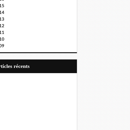
15
14
13
12
11
10
09
articles récents