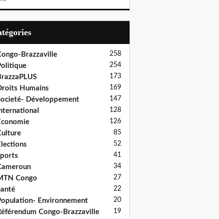
Catégories
258
ongo-Brazzaville
254
olitique
173
BrazzaPLUS
169
roits Humains
147
ocieté- Développement
128
nternational
126
Economie
85
ulture
52
lections
41
ports
34
Cameroun
27
MTN Congo
22
anté
20
opulation- Environnement
19
éférendum Congo-Brazzaville