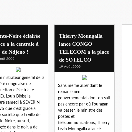
nte-Noire éclairée
Thierry Moungalla
ce à la centrale à
lance CONGO
 de Ndjeno !
TELECOM à la place
oût 2009
de SOTELCO
19 Août 2009
ministrateur général de la
été congolaise de
Sans même attendant le
uction d’électricité
remaniement
E), Louis Bibissi a
gouvernemental dont on sait
aré samedi à SEVERIN
pas encore par où l’ouragan
 que c’est grâce à
va passer, le ministre des
e société que la ville de
postes et
te-Noire, au sud,
télécommunications, Thierry
gée dans le noir, a de
Lézin Moungalla a lancé