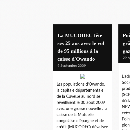
economie
La MUCODEC fête
Poi
ses 25 ans avec le vol
grâ
de 95 millions à la
gaz
caisse d'Owando
29 A
9 Septembre 2009
L’ad
Soci
Les populations d’Owando,
prod
la capitale départementale
(SCP
de la Cuvette au nord se
décl
réveillaient le 30 août 2009
NEWS
avec une grosse nouvelle : la
cett
caisse de la Mutuelle
Poin
congolaise d’épargne et de
plon
crédit (MUCODEC) dévalisée