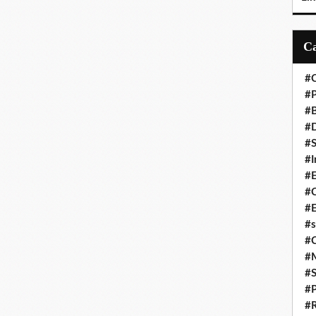
#C
#P
#
#D
#S
#I
#
#C
#E
#s
#
#
#S
#P
#R