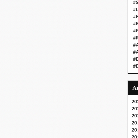
#S
#D
#
#R
#E
#
#A
#A
#D
#D
20
20
20
20
20
20