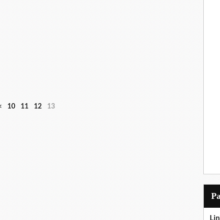
<
10
11
12
13
P
Lin