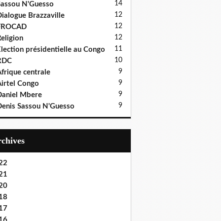
14
assou N'Guesso
12
ialogue Brazzaville
12
FROCAD
12
eligion
11
lection présidentielle au Congo
10
RDC
9
frique centrale
9
irtel Congo
9
aniel Mbere
9
enis Sassou N'Guesso
Archives
22
21
20
18
17
16