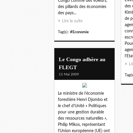
L’av
Congo comme des voleurs,
des 
des pillards des économies
Kimb
des pays...
de p
Lire la suite
agen
conn
Tag(s) :
#Economie
escr
Pour
agen
l’Et
Le Congo adhère au
Li
FLEGT
11 Mai 2009
Tag(s
Le ministre de l’économie
forestière Henri Djombo et
le chef d’Unité « Politiques
pour une gestion durable
des ressources naturelles »,
Philip Mikos, représentant
l’Union européenne (UE) ont