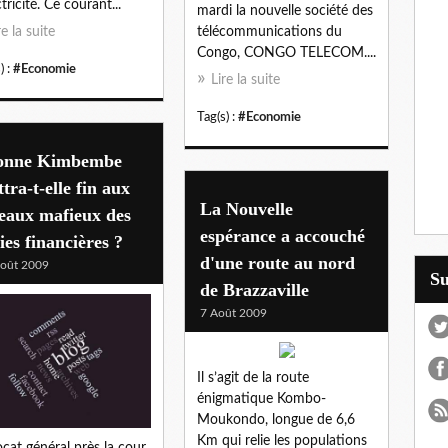
ctricité. Ce courant...
mardi la nouvelle société des
re la suite
télécommunications du
Congo, CONGO TELECOM....
) :
#Economie
Lire la suite
Tag(s) :
#Economie
onne Kimbembe
tra-t-elle fin aux
La Nouvelle
eaux mafieux des
espérance a accouché
ies financières ?
d'une route au nord
oût 2009
S
de Brazzaville
7 Août 2009
Il s’agit de la route
énigmatique Kombo-
Moukondo, longue de 6,6
Km qui relie les populations