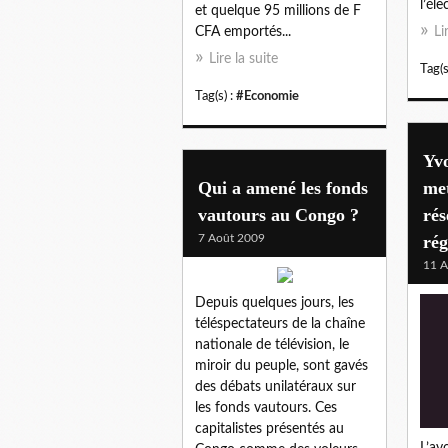
l’éle
et quelque 95 millions de F
CFA emportés...
Li
Lire la suite
Tag(s
Tag(s) :
#Economie
Yv
Qui a amené les fonds
met
vautours au Congo ?
rés
7 Août 2009
rég
11 A
Depuis quelques jours, les
téléspectateurs de la chaîne
nationale de télévision, le
miroir du peuple, sont gavés
des débats unilatéraux sur
les fonds vautours. Ces
capitalistes présentés au