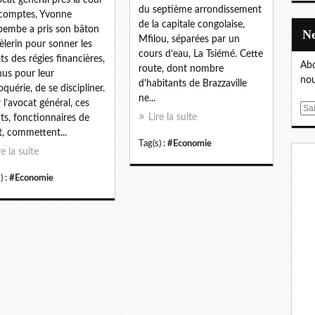
ocat général près la cour
du septième arrondissement
comptes, Yvonne
de la capitale congolaise,
embe a pris son bâton
Mfilou, séparées par un
èlerin pour sonner les
cours d’eau, La Tsiémé. Cette
ts des régies financières,
Abo
route, dont nombre
us pour leur
nou
d'habitants de Brazzaville
oquérie, de se discipliner.
ne...
 l’avocat général, ces
E
Lire la suite
ts, fonctionnaires de
m
at, commettent...
a
Tag(s) :
#Economie
re la suite
i
l
) :
#Economie