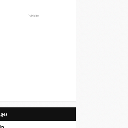
Publicité
ages
ks