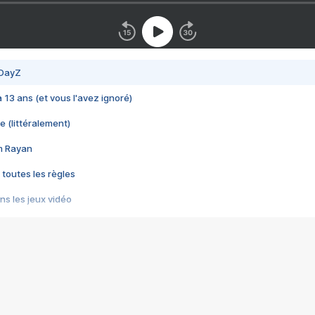
 DayZ
 a 13 ans (et vous l'avez ignoré)
e (littéralement)
im Rayan
 toutes les règles
s les jeux vidéo
us choquant de Rockstar ? - Le scandale BULLY
e plus moche de Steam
du RÊVE tourne au CAUCHEMAR
pendant 8 heures