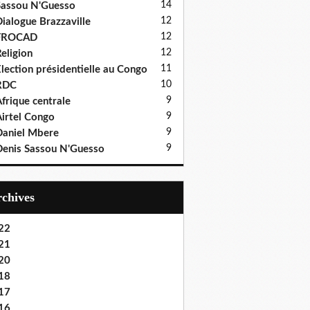
14
assou N'Guesso
12
ialogue Brazzaville
12
FROCAD
12
eligion
11
lection présidentielle au Congo
10
RDC
9
frique centrale
9
irtel Congo
9
aniel Mbere
9
enis Sassou N'Guesso
Archives
22
21
20
18
17
16