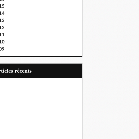
15
14
13
12
11
10
09
articles récents