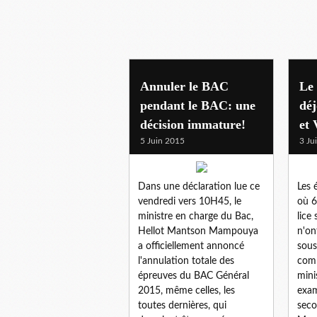
culture
Annuler le BAC
Le
pendant le BAC: une
dé
décision immature!
et 
5 Juin 2015
3 Ju
Dans une déclaration lue ce
Les 
vendredi vers 10H45, le
où 6
ministre en charge du Bac,
lice
Hellot Mantson Mampouya
n'on
a officiellement annoncé
sous
l'annulation totale des
comm
épreuves du BAC Général
mini
2015, même celles, les
exam
toutes dernières, qui
seco