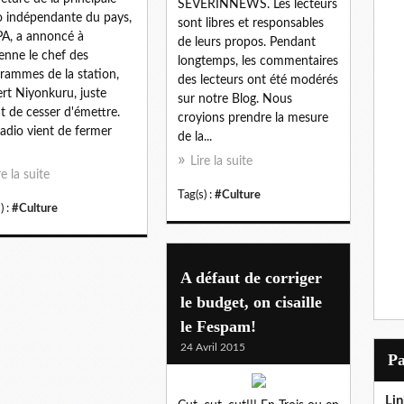
SEVERINNEWS. Les lecteurs
o indépendante du pays,
sont libres et responsables
PA, a annoncé à
de leurs propos. Pendant
tenne le chef des
longtemps, les commentaires
rammes de la station,
des lecteurs ont été modérés
ert Niyonkuru, juste
sur notre Blog. Nous
t de cesser d'émettre.
croyions prendre la mesure
radio vient de fermer
de la...
Lire la suite
re la suite
Tag(s) :
#Culture
) :
#Culture
A défaut de corriger
le budget, on cisaille
le Fespam!
24 Avril 2015
P
Lin