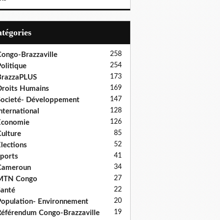
Catégories
258
ongo-Brazzaville
254
olitique
173
BrazzaPLUS
169
roits Humains
147
ocieté- Développement
128
nternational
126
Economie
85
ulture
52
lections
41
ports
34
Cameroun
27
MTN Congo
22
anté
20
opulation- Environnement
19
éférendum Congo-Brazzaville