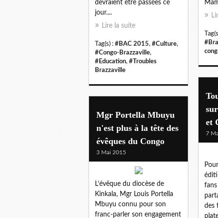
devraient être passées ce
Mamp
jour....
Li
Lire la suite
Tag(s
#Bra
Tag(s) :
#BAC 2015
,
#Culture
,
cong
#Congo-Brazzaville
,
#Education
,
#Troubles
Brazzaville
Tou
sur
Mgr Portella Mbuyu
et
n'est plus à la tête des
7 Ma
évêques du Congo
3 Mai 2015
Pou
édit
L’évêque du diocèse de
fans
Kinkala, Mgr Louis Portella
part
Mbuyu connu pour son
des 
franc-parler son engagement
plat