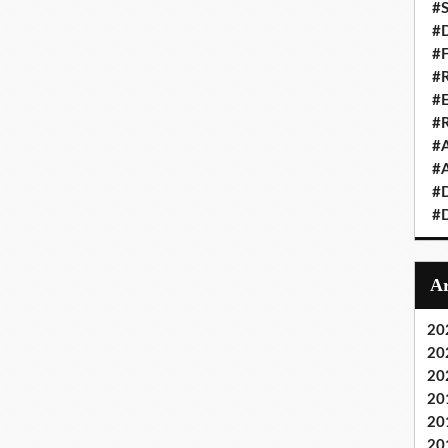
#S
#D
#
#R
#E
#
#A
#A
#D
#D
20
20
20
20
20
20