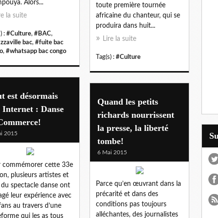
ouya. Alors...
toute première tournée
re la suite
africaine du chanteur, qui se
produira dans huit...
) :
#Culture
,
#BAC
,
Lire la suite
zzaville bac
,
#fuite bac
o
,
#whatsapp bac congo
Tag(s) :
#Culture
t est désormais
Quand les petits
 Internet : Danse
richards nourrissent
 Commerce!
la presse, la liberté
i 2015
S
tombe!
6 Mai 2015
r commémorer cette 33e
ion, plusieurs artistes et
Parce qu’en œuvrant dans la
 du spectacle danse ont
précarité et dans des
agé leur expérience avec
conditions pas toujours
fans au travers d’une
alléchantes, des journalistes
eforme qui les as tous