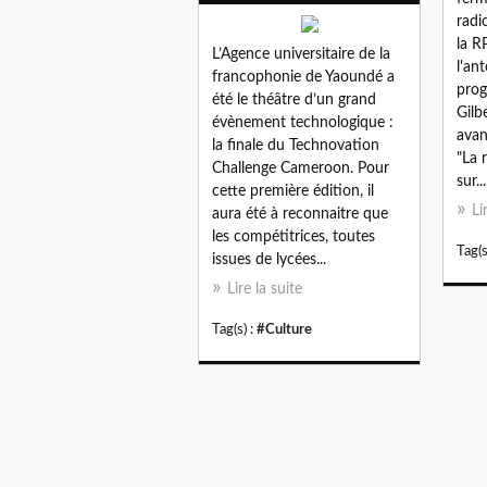
radi
la R
L’Agence universitaire de la
l'an
francophonie de Yaoundé a
prog
été le théâtre d’un grand
Gilb
évènement technologique :
avan
la finale du Technovation
"La 
Challenge Cameroon. Pour
sur...
cette première édition, il
Li
aura été à reconnaitre que
les compétitrices, toutes
Tag(s
issues de lycées...
Lire la suite
Tag(s) :
#Culture