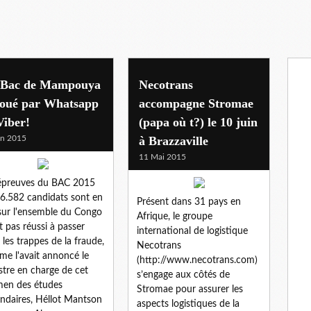
 Bac de Mampouya
Necotrans
joué par Whatsapp
accompagne Stromae
Viber!
(papa où t?) le 10 juin
in 2015
à Brazzaville
11 Mai 2015
épreuves du BAC 2015
6.582 candidats sont en
Présent dans 31 pays en
 sur l'ensemble du Congo
Afrique, le groupe
t pas réussi à passer
international de logistique
 les trappes de la fraude,
Necotrans
e l'avait annoncé le
(http://www.necotrans.com)
stre en charge de cet
s’engage aux côtés de
en des études
Stromae pour assurer les
ndaires, Héllot Mantson
aspects logistiques de la