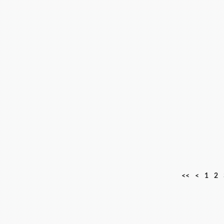
<<
<
1
2