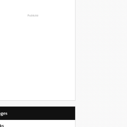
Publicité
ages
ks