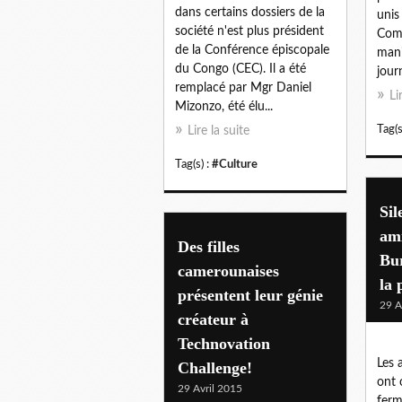
dans certains dossiers de la
unis
société n'est plus président
Com
de la Conférence épiscopale
mani
du Congo (CEC). Il a été
jour
remplacé par Mgr Daniel
Li
Mizonzo, été élu...
Tag(s
Lire la suite
Tag(s) :
#Culture
Sil
am
Des filles
Bur
camerounaises
la 
présentent leur génie
29 A
créateur à
Technovation
Les 
Challenge!
ont 
29 Avril 2015
ferm