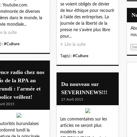
se voient obligés de dévier
 : Youtube.com.
de leur éthique pour recourir
mémorée de diverses
à l’aide des entreprises. La
ères dans le monde, la
journée de la liberté de la
née mondiale...
Abo
presse ne s’avère plus libre
re la suite
nou
pour...
) :
#Culture
Lire la suite
E
m
Tag(s) :
#Culture
a
i
ence radio chez nos
l
is de la RPA au
Du nouveau sur
undi : l'armée et
SEVERINNEWS!!!
police veillent!
27 Avril 2015
vril 2015
Les commentaires sur les
autorités burundaises
articles ne seront plus
ordonné lundi la
modérés sur
eture de la principale