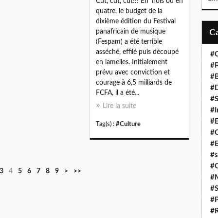
Cut, cut, cut!!! En Trois ou en
quatre, le budget de la
dixième édition du Festival
panafricain de musique
(Fespam) a été terrible
asséché, effilé puis découpé
#C
en lamelles. Initialement
#P
prévu avec conviction et
#
courage à 6,5 milliards de
#D
FCFA, il a été...
#S
Lire la suite
#I
#
Tag(s) :
#Culture
#C
#E
#s
#
3
4
5
6
7
8
9
>
>>
#
#S
#P
#R