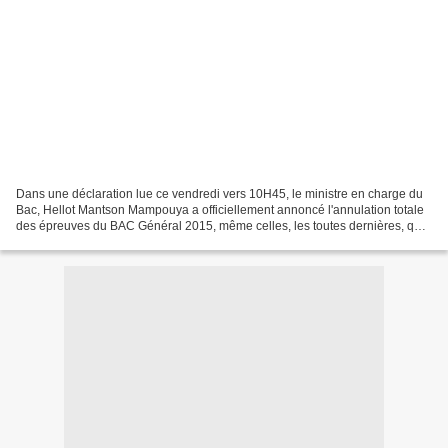
Dans une déclaration lue ce vendredi vers 10H45, le ministre en charge du
Bac, Hellot Mantson Mampouya a officiellement annoncé l'annulation totale
des épreuves du BAC Général 2015, même celles, les toutes dernières, qui
devraient être passées ce jour....