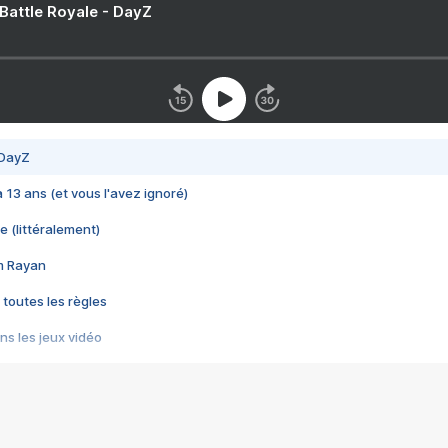
 Battle Royale - DayZ
 DayZ
 a 13 ans (et vous l'avez ignoré)
e (littéralement)
im Rayan
 toutes les règles
s les jeux vidéo
us choquant de Rockstar ? - Le scandale BULLY
e plus moche de Steam
du RÊVE tourne au CAUCHEMAR