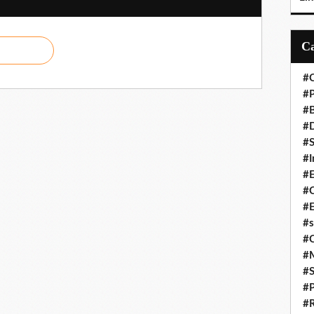
#C
#P
#
#D
#S
#I
#
#C
#E
#s
#
#
#S
#P
#R