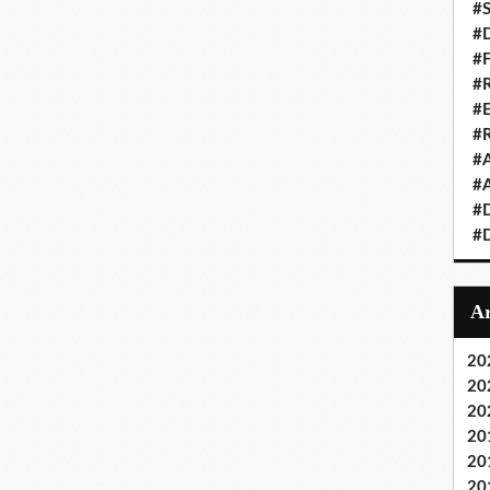
#S
#D
#
#R
#E
#
#A
#A
#D
#D
20
20
20
20
20
20