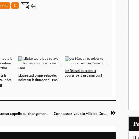
post
0
Les fêtes et les soldes se
te la
L'Eglise catholique se lave les
poursuivent au Cameroun!
tour des
mains sur la situation du Pool
on
A Pointe-Noire, le fils du président Sassou N'Guesso appelle au changement de la Constitution
Connaissez-vous la ville de Douala? Visite!
P
Lin