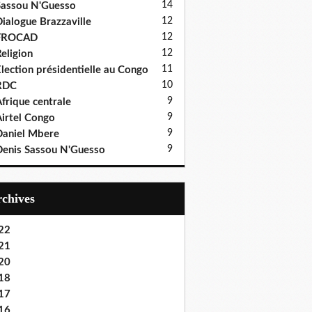
14
assou N'Guesso
12
ialogue Brazzaville
12
FROCAD
12
eligion
11
lection présidentielle au Congo
10
RDC
9
frique centrale
9
irtel Congo
9
aniel Mbere
9
enis Sassou N'Guesso
Archives
22
21
20
18
17
16