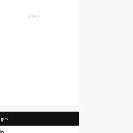
Publicité
ages
ks