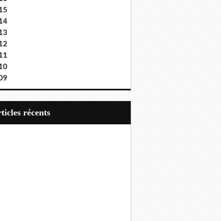
15
14
13
12
11
10
09
articles récents