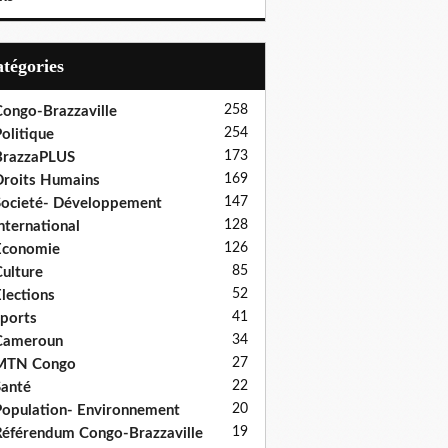
Catégories
258
ongo-Brazzaville
254
olitique
173
BrazzaPLUS
169
roits Humains
147
ocieté- Développement
128
nternational
126
Economie
85
ulture
52
lections
41
ports
34
Cameroun
27
MTN Congo
22
anté
20
opulation- Environnement
19
éférendum Congo-Brazzaville