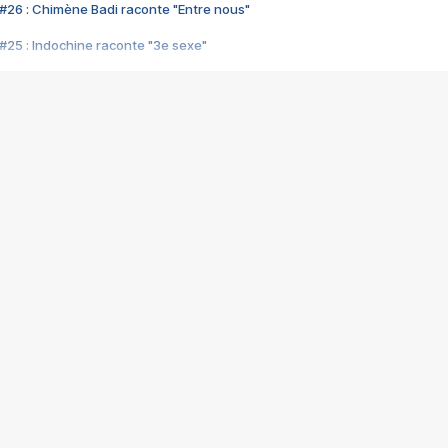
#26 : Chimène Badi raconte "Entre nous"
#25 : Indochine raconte "3e sexe"
#24 : Zaho raconte "C'est chelou"
#23 : Patrick Bruel raconte "Au café des délices"
#22 : Kyo raconte "Le chemin"
#21 : Nolwenn Leroy raconte "Cassé"
#20 : Patrick Hernandez raconte "Born to be alive"
#19 : Lorie raconte "Près de moi"
#18 : Michael Jones raconte "A nos actes manqués" (avec Jean-Jacque
#17 : Khaled raconte "Aïcha"
#16 : Corneille raconte "Parce qu'on vient de loin"
#15 : Indochine raconte "L'aventurier"
14 : Lorie raconte "Sur un air latino"