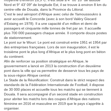
moyenne d’environ 26,9°C. Il est situé à 4° 00′ 28″ de latitude
Nord et 9° 43′ 09″ de longitude Est, il se trouve à environ 8 km du
centre-ville de Douala, dans la Province du Littoral.
C'est le seul aéroport d'Afrique avec celui de Yamoussoukro à
avoir accueilli le Concorde (avec à son bord Valéry Giscard
d’Estaing en 1978). Il a une capacité d'un million et demi de
passagers et cinquante mille tonnes de fret par an. Il accueille
plus 700 000 passagers chaque année. Il comporte douze postes
de stationnement.
Le pont sur le Wouri: Le pont est construit entre 1951 et 1954 par
des entreprises françaises. Lors de son inauguration, il est le
troisième pont le plus long d'Afrique et le plus long pont en béton
du continent.
Afin de renforcer sa position stratégique en Afrique, le
gouvernement a lancé en 2013 la construction d’un deuxième
pont dans la ville qui va permettre de desservir tous les pays de
la sous-région Afrique central.
Le Stade de la Réunification: Construit dans le strict respect des
standards de la Fédération Internationale de Football, il dispose
de 30 000 places et accueille tous les matchs qui se tiennent à
Douala. Il sera accompagné d’un second stade en construction
pour abriter les matchs lors des coupes d’Afrique des nations
féminine en 2016 et masculine en 2019 que le pays s’apprête à
organiser.