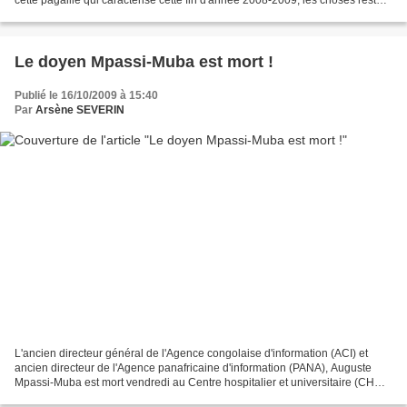
cette pagaille qui caractérise cette fin d'année 2008-2009, les choses restent
dans le flou, et le tout...
Le doyen Mpassi-Muba est mort !
Publié le 16/10/2009 à 15:40
Par
Arsène SEVERIN
L'ancien directeur général de l'Agence congolaise d'information (ACI) et
ancien directeur de l'Agence panafricaine d'information (PANA), Auguste
Mpassi-Muba est mort vendredi au Centre hospitalier et universitaire (CHU)
de Brazzaville où il a été admis...