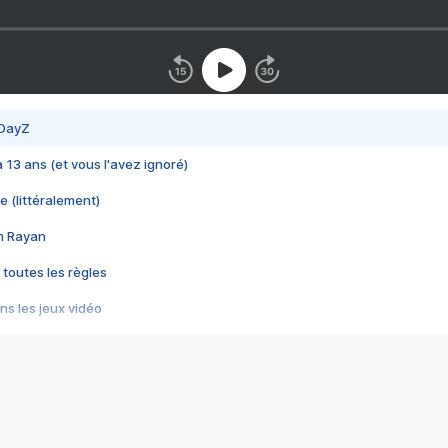
 DayZ
 a 13 ans (et vous l'avez ignoré)
e (littéralement)
im Rayan
 toutes les règles
s les jeux vidéo
us choquant de Rockstar ? - Le scandale BULLY
e plus moche de Steam
du RÊVE tourne au CAUCHEMAR