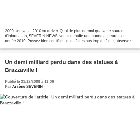
2009 s'en va, et 2010 va arriver. Quoi de plus normal que votre source
d'information, SEVERIN NEWS, vous souhaite une bonne et heureuse
année 2010. Passez bien ces fêtes, et ne faites pas trop de follie, observez
le temps et lisez les signes. Les jeunes...
Un demi milliard perdu dans des statues à
Brazzaville !
Publié le 31/12/2009 à 11:06
Par
Arsène SEVERIN