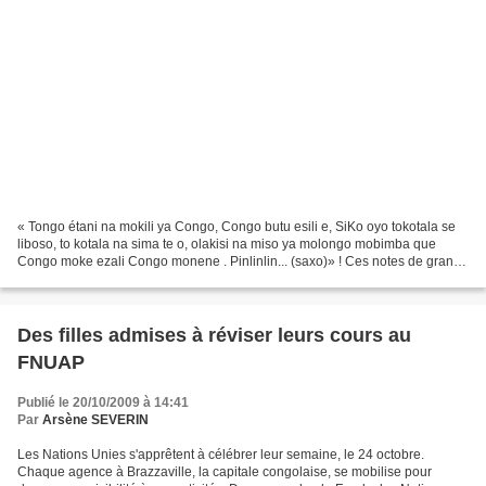
« Tongo étani na mokili ya Congo, Congo butu esili e, SiKo oyo tokotala se
liboso, to kotala na sima te o, olakisi na miso ya molongo mobimba que
Congo moke ezali Congo monene . Pinlinlin... (saxo)» ! Ces notes de grande
composition de Jean Serge Essou,...
Des filles admises à réviser leurs cours au
FNUAP
Publié le 20/10/2009 à 14:41
Par
Arsène SEVERIN
Les Nations Unies s'apprêtent à célébrer leur semaine, le 24 octobre.
Chaque agence à Brazzaville, la capitale congolaise, se mobilise pour