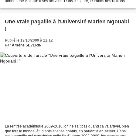
donner une visibilité à ses activités. Dans ce cadre, le Fonds des Nations
Unies pour la population (UNFPA) a commencé...
Une vraie pagaille à l'Université Marien Ngouabi
!
Publié le 19/10/2009 à 12:12
Par
Arsène SEVERIN
La rentrée académique 2009-2010, on ne sait pas quand ça va arriver, bien
que tout le monde, étudiants et enseignants, en parlent à en saliver. Dans