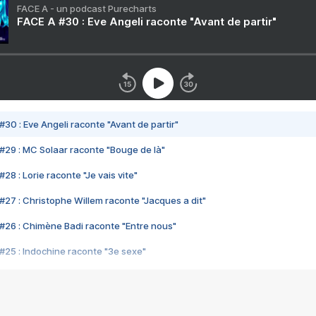
FACE A - un podcast Purecharts
FACE A #30 : Eve Angeli raconte "Avant de partir"
#30 : Eve Angeli raconte "Avant de partir"
#29 : MC Solaar raconte "Bouge de là"
28 : Lorie raconte "Je vais vite"
#27 : Christophe Willem raconte "Jacques a dit"
#26 : Chimène Badi raconte "Entre nous"
#25 : Indochine raconte "3e sexe"
#24 : Zaho raconte "C'est chelou"
#23 : Patrick Bruel raconte "Au café des délices"