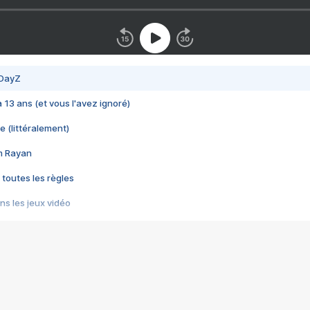
 DayZ
 a 13 ans (et vous l'avez ignoré)
e (littéralement)
im Rayan
 toutes les règles
s les jeux vidéo
us choquant de Rockstar ? - Le scandale BULLY
e plus moche de Steam
du RÊVE tourne au CAUCHEMAR
pendant 8 heures