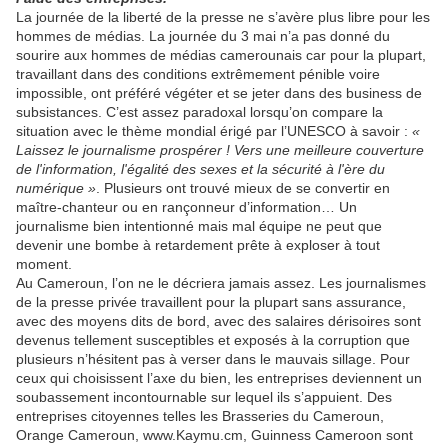
La journée de la liberté de la presse ne s’avère plus libre pour les
hommes de médias. La journée du 3 mai n’a pas donné du
sourire aux hommes de médias camerounais car pour la plupart,
travaillant dans des conditions extrêmement pénible voire
impossible, ont préféré végéter et se jeter dans des business de
subsistances. C’est assez paradoxal lorsqu’on compare la
situation avec le thème mondial érigé par l’UNESCO à savoir :
«
Laissez le journalisme prospérer ! Vers une meilleure couverture
de l'information, l'égalité des sexes et la sécurité à l'ère du
numérique »
. Plusieurs ont trouvé mieux de se convertir en
maître-chanteur ou en rançonneur d’information… Un
journalisme bien intentionné mais mal équipe ne peut que
devenir une bombe à retardement prête à exploser à tout
moment.
Au Cameroun, l’on ne le décriera jamais assez. Les journalismes
de la presse privée travaillent pour la plupart sans assurance,
avec des moyens dits de bord, avec des salaires dérisoires sont
devenus tellement susceptibles et exposés à la corruption que
plusieurs n’hésitent pas à verser dans le mauvais sillage. Pour
ceux qui choisissent l’axe du bien, les entreprises deviennent un
soubassement incontournable sur lequel ils s’appuient. Des
entreprises citoyennes telles les Brasseries du Cameroun,
Orange Cameroun, www.Kaymu.cm, Guinness Cameroon sont