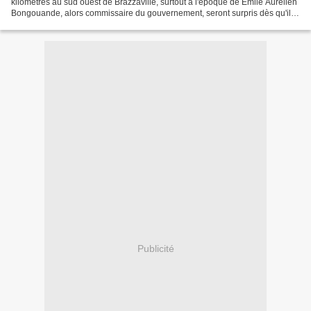
kilomètres au sud ouest de Brazzaville, surtout à l'époque de Emile Aurélien
Bongouande, alors commissaire du gouvernement, seront surpris dès qu'ils
se mettront en route. Tout...
Publicité