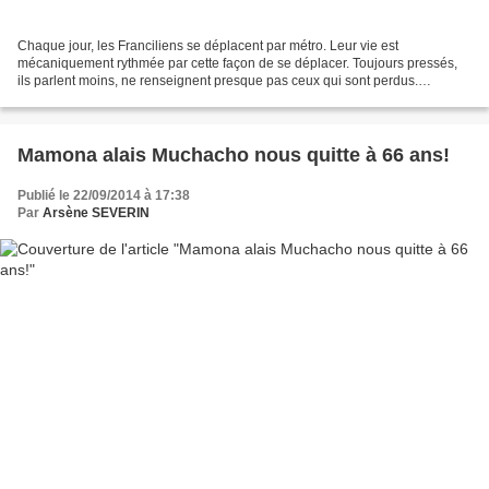
Chaque jour, les Franciliens se déplacent par métro. Leur vie est
mécaniquement rythmée par cette façon de se déplacer. Toujours pressés,
ils parlent moins, ne renseignent presque pas ceux qui sont perdus.
Et...souvent l'ambiance est invivable dans ces...
Mamona alais Muchacho nous quitte à 66 ans!
Publié le 22/09/2014 à 17:38
Par
Arsène SEVERIN