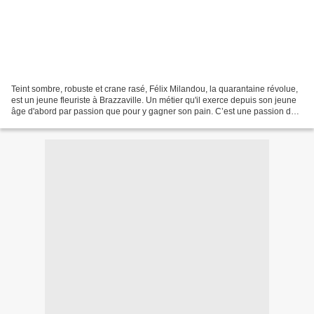
Teint sombre, robuste et crane rasé, Félix Milandou, la quarantaine révolue,
est un jeune fleuriste à Brazzaville. Un métier qu'il exerce depuis son jeune
âge d'abord par passion que pour y gagner son pain. C’est une passion de
jeunesse, jusqu’à ce que...