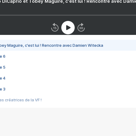
 DiCaprio et Tobey Maguire, c'est lui ! Rencontre avec Dam
bey Maguire, c'est lui ! Rencontre avec Damien Witecka
e 6
e 5
e 4
e 3
s créatrices de la VF !
e 2
e 1
e Mektoub My Love arrive enfin ! Rencontre avec Shaïn Boumedine et Sal