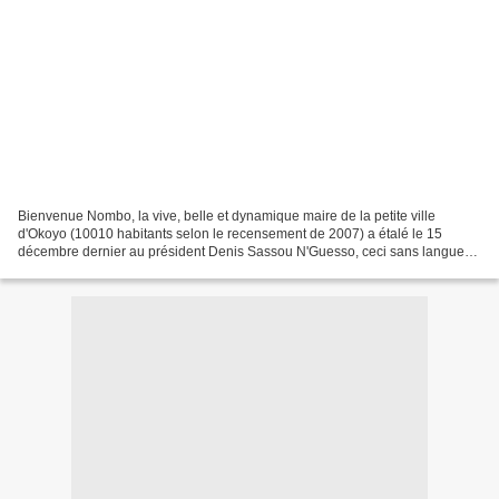
Bienvenue Nombo, la vive, belle et dynamique maire de la petite ville
d'Okoyo (10010 habitants selon le recensement de 2007) a étalé le 15
décembre dernier au président Denis Sassou N'Guesso, ceci sans langue
de bois, les vraies difficultés des populations...