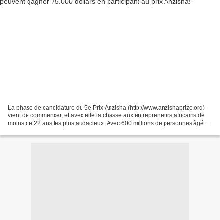
La phase de candidature du 5e Prix Anzisha (http://www.anzishaprize.org)
vient de commencer, et avec elle la chasse aux entrepreneurs africains de
moins de 22 ans les plus audacieux. Avec 600 millions de personnes âgées
de moins de 25 ans, l'Afrique est...