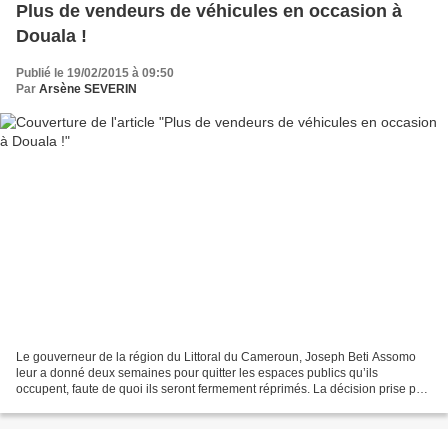
Plus de vendeurs de véhicules en occasion à
Douala !
Publié le 19/02/2015 à 09:50
Par
Arsène SEVERIN
Le gouverneur de la région du Littoral du Cameroun, Joseph Beti Assomo
leur a donné deux semaines pour quitter les espaces publics qu’ils
occupent, faute de quoi ils seront fermement réprimés. La décision prise par
Joseph Beti Assomo a été ferme dans...