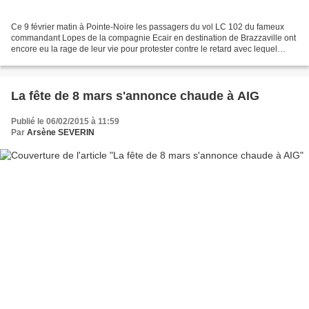
Ce 9 février matin à Pointe-Noire les passagers du vol LC 102 du fameux
commandant Lopes de la compagnie Ecair en destination de Brazzaville ont
encore eu la rage de leur vie pour protester contre le retard avec lequel
l'avion a quitté l'aéroport Antonio...
La fête de 8 mars s'annonce chaude à AIG
Publié le 06/02/2015 à 11:59
Par
Arsène SEVERIN