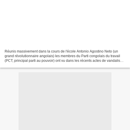
Réunis massivement dans la cours de l'école Antonio Agostino Neto (un
grand révolutionnaire angolais) les membres du Parti congolais du travail
(PCT, principal parti au pouvoir) ont vu dans les récents actes de vandalisme
perpétrés à Brazzaville la volonté...