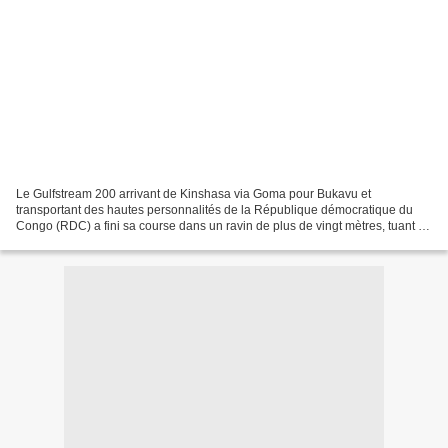
Le Gulfstream 200 arrivant de Kinshasa via Goma pour Bukavu et
transportant des hautes personnalités de la République démocratique du
Congo (RDC) a fini sa course dans un ravin de plus de vingt mètres, tuant du
coup trois personnes, dont le très discret...