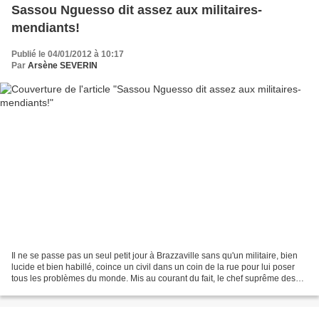
Sassou Nguesso dit assez aux militaires-
mendiants!
Publié le 04/01/2012 à 10:17
Par
Arsène SEVERIN
Il ne se passe pas un seul petit jour à Brazzaville sans qu'un militaire, bien
lucide et bien habillé, coince un civil dans un coin de la rue pour lui poser
tous les problèmes du monde. Mis au courant du fait, le chef suprême des
armes, le président Denis...