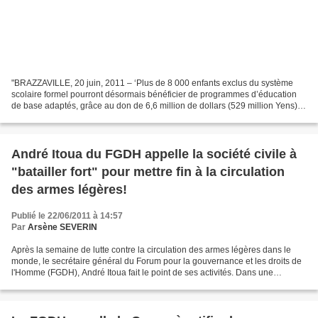
"BRAZZAVILLE, 20 juin, 2011 – ‘Plus de 8 000 enfants exclus du système
scolaire formel pourront désormais bénéficier de programmes d’éducation
de base adaptés, grâce au don de 6,6 million de dollars (529 million Yens)
octroyés par le Gouvernement du Japon’...
André Itoua du FGDH appelle la société civile à
"batailler fort" pour mettre fin à la circulation
des armes légères!
Publié le 22/06/2011 à 14:57
Par
Arsène SEVERIN
Après la semaine de lutte contre la circulation des armes légères dans le
monde, le secrétaire général du Forum pour la gouvernance et les droits de
l'Homme (FGDH), André Itoua fait le point de ses activités. Dans une
interview accordée à SEVERIN NEWS,...