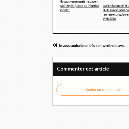
Nos gouvernements ne payent
pas l'impôt: justice ou injustice
La Fondation MTN 
sociale?
l'ASU s'invstissent p
jeunesse congolaise 
VIH/SIDA
Je vous souhaite un très bon week-end avec ceci :
Commenter cet article
Ajouter un commentaire