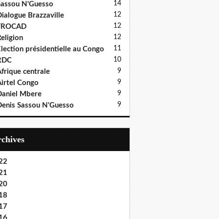
14
assou N'Guesso
12
ialogue Brazzaville
12
FROCAD
12
eligion
11
lection présidentielle au Congo
10
RDC
9
frique centrale
9
irtel Congo
9
aniel Mbere
9
enis Sassou N'Guesso
Archives
22
21
20
18
17
16