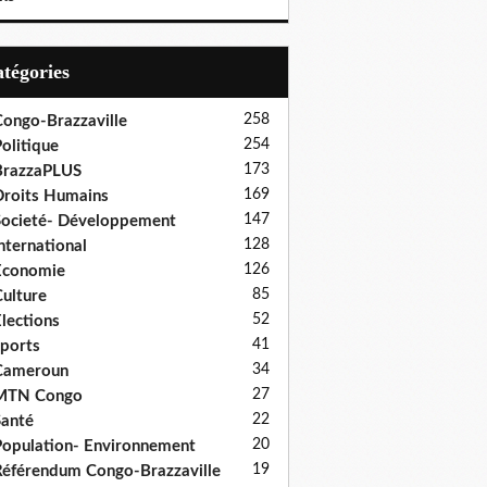
Catégories
258
ongo-Brazzaville
254
olitique
173
BrazzaPLUS
169
roits Humains
147
ocieté- Développement
128
nternational
126
Economie
85
ulture
52
lections
41
ports
34
Cameroun
27
MTN Congo
22
anté
20
opulation- Environnement
19
éférendum Congo-Brazzaville