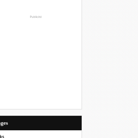
Publicité
ages
ks