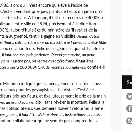
6, alors qu’il n’est encore qu’élève à l’école de
 C’est en vendant quelques plants de fleurs du jardin qu’il
cette activité. A l'époque, il fait des recettes de 4000F à
alle au centre ville en 1994, précisément à la direction
OCR), aujourd’hui siège du ministère du Travail et de la
ts a augmenté, tant il a gagné en visibilité.
Avant, c’était
s fleurs, cette arrière cour du ministère est devenue irrésistible
ar deux collaborateurs, Félix ne se gêne pas quand il parle de
i, il faut beaucoup de patience. Quand ça marche, on peut
ça ne marche pas, on rentre avec zéro franc. Il faut être
ompter jusqu’à 100.000F CFA de recettes journalières
, confie-t-il
S
élix Milandou indique que l’aménagement des jardins chez
revenus pour les paysagistes et fleuristes. C'est à ces
illeurs prix ses fleurs, et fixe juteusement le prix de la main
vec un grand sourire
, dit-il sans révéler le montant. Pelle à la
eunes collaborateurs. Ces derniers doivent retourner la terre
ces jeunes, il faut être sérieux dans les instructions, sinon ils
pellant un collaborateur qui ne semble pas comprendre sa