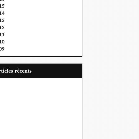
15
14
13
12
11
10
09
articles récents