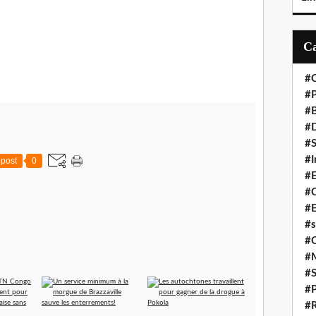
#C
#P
#
#D
#S
#I
post
0
#
#C
#E
#s
#
#
#S
#P
#R