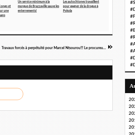
Un service minimum à la
Les autochtones travaillent
#S
Congo et
morgue de Brazzaville sauve les
pour gagner de la drogue à
#D
our une
enterrements!
Pokola
sans
#
#R
#E
#
#A
Travaux forcés à perpétuité pour Marcel Ntsourou!!! Le procureur général
#A
#D
#D
20
20
20
20
20
20