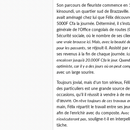
Son parcours de fleuriste commence en 198
kinsoundi, un quartier sud de Brazzaville.
avait aménagé chez lui que Félix découvre 
5000F Cfa la journée. Déterminé, il s’inst
générale de l’Office congolais de routes (
Sécurité sociale, où le nombre de ses clien
une vraie brousse ici. Mais, avec la beauté de
pour les passants
, se réjouit-il. Assisté p
ses revenus à la fin de chaque journée.
Ic
encaisser jusqu’à 20.000F Cfa le jour. Quand 
optimiste, car il y a des jours où on peut c
avec un large sourire.
Toujours jovial, mais d’un ton sérieux, F
des particuliers est une grande source de 
occasions, qu'il il réussit à vendre à de me
d’œuvre.
On rêve toujours de ces travaux a
main, Félix répartit le travail entre ses j
afin de l’enrichir avec du composte.
Avec 
n’exécuteront pas
, souligne-t-il en inter
tâche.