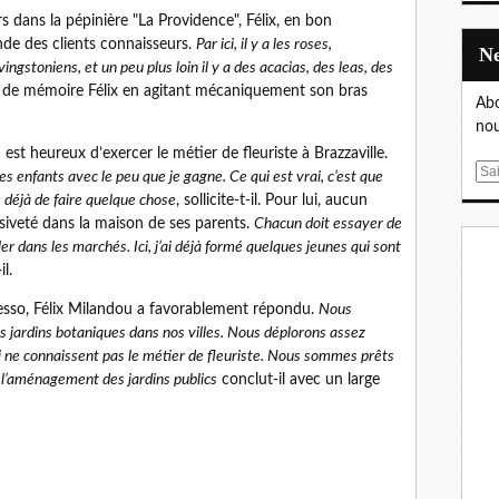
rs dans la pépinière "La Providence", Félix, en bon
ande des clients connaisseurs.
Par ici, il y a les roses,
ivingstoniens, et un peu plus loin il y a des acacias, des leas, des
te de mémoire Félix en agitant mécaniquement son bras
Abo
nou
 est heureux d’exercer le métier de fleuriste à Brazzaville.
E
s enfants avec le peu que je gagne. Ce qui est vrai, c’est que
m
s déjà de faire quelque chose
, sollicite-t-il. Pour lui, aucun
a
isiveté dans la maison de ses parents.
Chacun doit essayer de
i
er dans les marchés. Ici, j’ai déjà formé quelques jeunes qui sont
l
il.
esso, Félix Milandou a favorablement répondu.
Nous
s jardins botaniques dans nos villes. Nous déplorons assez
i ne connaissent pas le métier de fleuriste. Nous sommes prêts
 l’aménagement des jardins publics
conclut-il avec un large