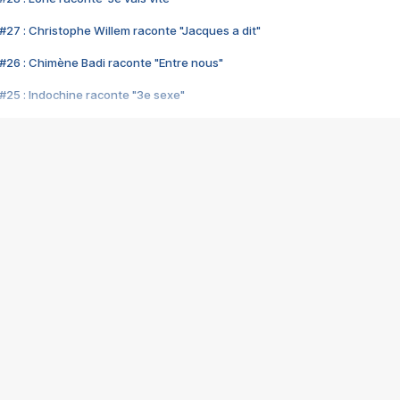
#27 : Christophe Willem raconte "Jacques a dit"
#26 : Chimène Badi raconte "Entre nous"
#25 : Indochine raconte "3e sexe"
#24 : Zaho raconte "C'est chelou"
#23 : Patrick Bruel raconte "Au café des délices"
#22 : Kyo raconte "Le chemin"
#21 : Nolwenn Leroy raconte "Cassé"
#20 : Patrick Hernandez raconte "Born to be alive"
#19 : Lorie raconte "Près de moi"
#18 : Michael Jones raconte "A nos actes manqués" (avec Jean-Jacque
#17 : Khaled raconte "Aïcha"
#16 : Corneille raconte "Parce qu'on vient de loin"