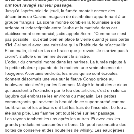
ont tout ravagé sur leur passage.
Jusqu'à l'après-midi de jeudi, la fumée montait encore des
décombres de Casino, magasin de distribution appartenant à un
groupe français. La scène montre combien la fournaise a été
ardente et indescriptible entre l'aube et la matinée dans cet
établissement commercial, jadis appelé Score. "Comme ce n'est
pas possible. Tout était bien en place la vieille quand je suis partie
d'ici. J'ai souri avec une caissière qui a l'habitude de m'accueillir.
Et ce matin, c'est un tas de braise que je revois. Je n'arrive pas à
croire", s'affole une femme devant le sinistre.
L'odeur du cramoisi monte dans les narines. La fumée rajoute à
la petite chaleur piquante de la matinée une vraie absence de
l'oxygène. A certains endroits, les murs qui se sont écroulés
donnent désormais une vue sur le fleuve Congo grâce au
boulevard ainsi créé par les flammes. Malgré le bruit des curieux
qui assistent à l'extinction par le feu des articles, c'est un silence
lugubre qui embrasse les environs du magasin. Les petites
commerçants qui ravivent la beauté de ce supermarché comme
les libraires et les artisans ont fait les frais de l'incendie. Le feu a
été sans pitié. Les flamme ont tout léché sur leur passage.
Les rayons tombent les uns après les autres. Et avec eux les
grands produits mi-consumés mi-bons. On peut reconnaître des
boites de conserve et des bouteilles de whisky. Les eaux jetées