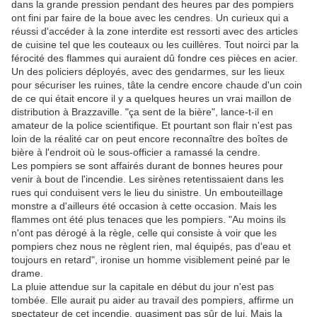
dans la grande pression pendant des heures par des pompiers
ont fini par faire de la boue avec les cendres. Un curieux qui a
réussi d'accéder à la zone interdite est ressorti avec des articles
de cuisine tel que les couteaux ou les cuillères. Tout noirci par la
férocité des flammes qui auraient dû fondre ces pièces en acier.
Un des policiers déployés, avec des gendarmes, sur les lieux
pour sécuriser les ruines, tâte la cendre encore chaude d'un coin
de ce qui était encore il y a quelques heures un vrai maillon de
distribution à Brazzaville. "ça sent de la bière", lance-t-il en
amateur de la police scientifique. Et pourtant son flair n'est pas
loin de la réalité car on peut encore reconnaître des boîtes de
bière à l'endroit où le sous-officier a ramassé la cendre.
Les pompiers se sont affairés durant de bonnes heures pour
venir à bout de l'incendie. Les sirènes retentissaient dans les
rues qui conduisent vers le lieu du sinistre. Un embouteillage
monstre a d'ailleurs été occasion à cette occasion. Mais les
flammes ont été plus tenaces que les pompiers. "Au moins ils
n'ont pas dérogé à la règle, celle qui consiste à voir que les
pompiers chez nous ne règlent rien, mal équipés, pas d'eau et
toujours en retard", ironise un homme visiblement peiné par le
drame.
La pluie attendue sur la capitale en début du jour n'est pas
tombée. Elle aurait pu aider au travail des pompiers, affirme un
spectateur de cet incendie, quasiment pas sûr de lui. Mais la