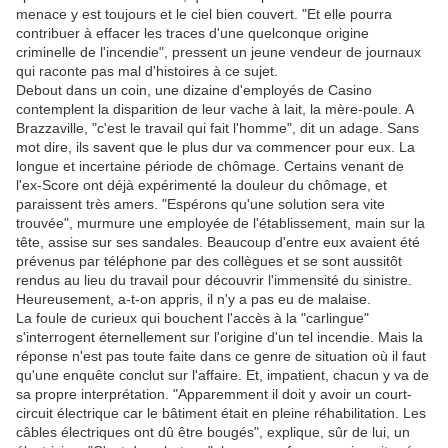
menace y est toujours et le ciel bien couvert. "Et elle pourra
contribuer à effacer les traces d'une quelconque origine
criminelle de l'incendie", pressent un jeune vendeur de journaux
qui raconte pas mal d'histoires à ce sujet.
Debout dans un coin, une dizaine d'employés de Casino
contemplent la disparition de leur vache à lait, la mère-poule. A
Brazzaville, "c'est le travail qui fait l'homme", dit un adage. Sans
mot dire, ils savent que le plus dur va commencer pour eux. La
longue et incertaine période de chômage. Certains venant de
l'ex-Score ont déjà expérimenté la douleur du chômage, et
paraissent très amers. "Espérons qu'une solution sera vite
trouvée", murmure une employée de l'établissement, main sur la
tête, assise sur ses sandales. Beaucoup d'entre eux avaient été
prévenus par téléphone par des collègues et se sont aussitôt
rendus au lieu du travail pour découvrir l'immensité du sinistre.
Heureusement, a-t-on appris, il n'y a pas eu de malaise.
La foule de curieux qui bouchent l'accès à la "carlingue"
s'interrogent éternellement sur l'origine d'un tel incendie. Mais la
réponse n'est pas toute faite dans ce genre de situation où il faut
qu'une enquête conclut sur l'affaire. Et, impatient, chacun y va de
sa propre interprétation. "Apparemment il doit y avoir un court-
circuit électrique car le bâtiment était en pleine réhabilitation. Les
câbles électriques ont dû être bougés", explique, sûr de lui, un