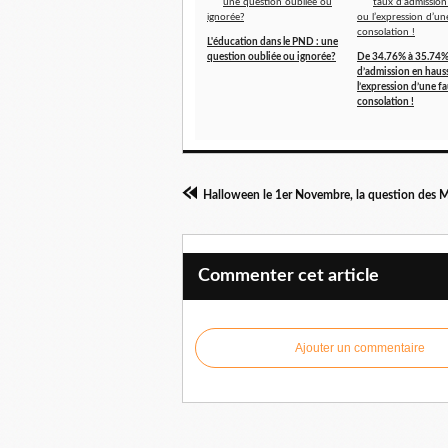
L'éducation dans le PND : une
question oubliée ou ignorée?
De 34.76% à 35.74%
d’admission en haus
l’expression d’une f
consolation !
Commenter cet article
Ajouter un commentaire