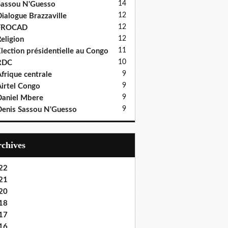
14
assou N'Guesso
12
ialogue Brazzaville
12
FROCAD
12
eligion
11
lection présidentielle au Congo
10
RDC
9
frique centrale
9
irtel Congo
9
aniel Mbere
9
enis Sassou N'Guesso
Archives
22
21
20
18
17
16