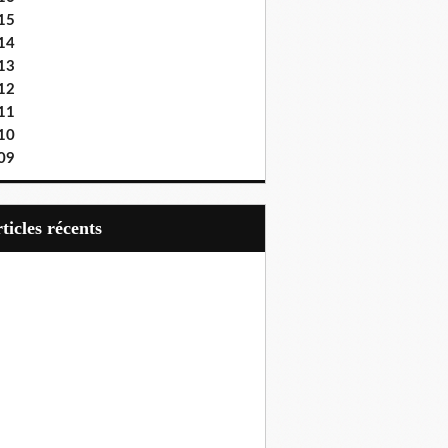
15
14
13
12
11
10
09
articles récents