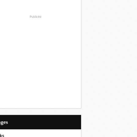
Publicité
ages
ks