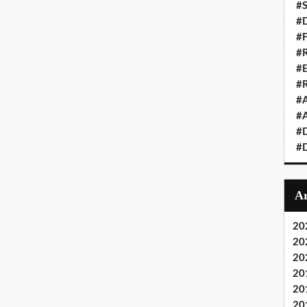
#S
#D
#
#R
#E
#
#A
#A
#D
#D
20
20
20
20
20
20