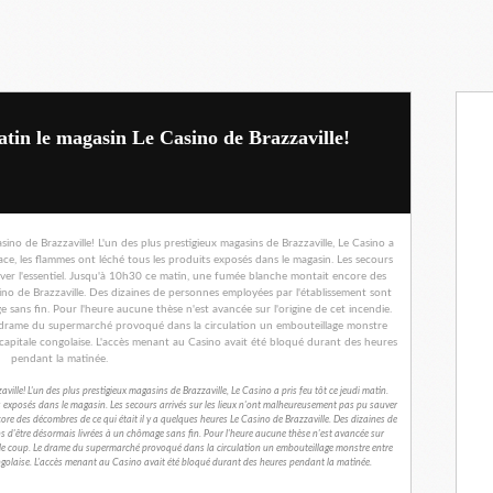
atin le magasin Le Casino de Brazzaville!
ille! L'un des plus prestigieux magasins de Brazzaville, Le Casino a pris feu tôt ce jeudi matin.
ts exposés dans le magasin. Les secours arrivés sur les lieux n'ont malheureusement pas pu sauver
re des décombres de ce qui était il y a quelques heures Le Casino de Brazzaville. Des dizaines de
s d'être désormais livrées à un chômage sans fin. Pour l'heure aucune thèse n'est avancée sur
sur le coup. Le drame du supermarché provoqué dans la circulation un embouteillage monstre entre
 congolaise. L'accès menant au Casino avait été bloqué durant des heures pendant la matinée.