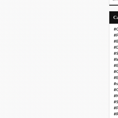
#C
#P
#
#D
#S
#I
#
#C
#E
#s
#
#
#S
#P
#R