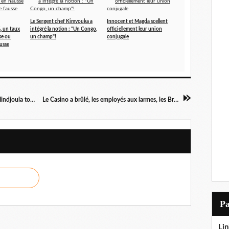
Le Sergent chef Kimvouka a
Innocent et Magda scellent
, un taux
intégré la notion : "Un Congo,
officiellement leur union
se ou
un champ"!
conjugale
ausse
Halloween le 1er Novembre, la question des Mindjoula toujours pas résolue!
Le Casino a brûlé, les employés aux larmes, les Brazzavillois émus!
P
Lin