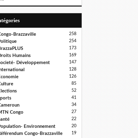
Catégories
258
ongo-Brazzaville
254
olitique
173
BrazzaPLUS
169
roits Humains
147
ocieté- Développement
128
nternational
126
Economie
85
ulture
52
lections
41
ports
34
Cameroun
27
MTN Congo
22
anté
20
opulation- Environnement
19
éférendum Congo-Brazzaville