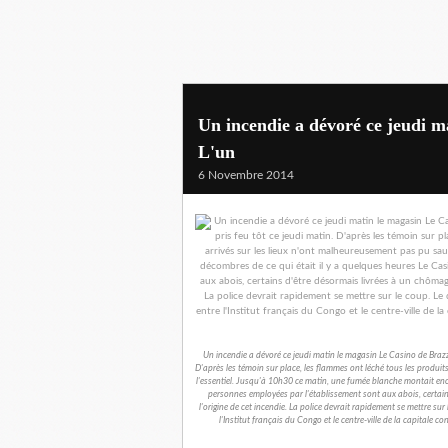
Un incendie a dévoré ce jeudi m
L'un
6 Novembre 2014
Un incendie a dévoré ce jeudi matin le magasin Le Casino de Brazzav
D'après les témoin sur place, les flammes ont léché tous les produi
l'essentiel. Jusqu'à 10h30 ce matin, une fumée blanche montait enco
personnes employées par l'établissement sont aux abois, certain
l'origine de cet incendie. La police devrait rapidement se mettre 
l'Institut français du Congo et le centre-ville de la capitale