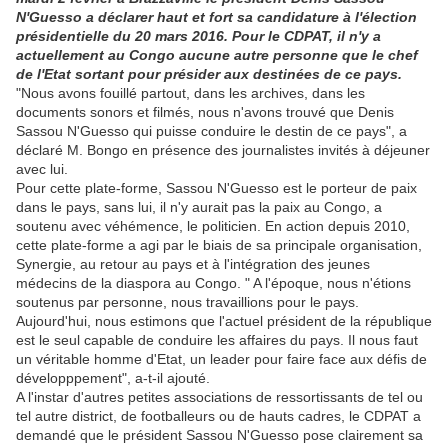
N'Guesso a déclarer haut et fort sa candidature à l'élection
présidentielle du 20 mars 2016. Pour le CDPAT, il n'y a
actuellement au Congo aucune autre personne que le chef
de l'Etat sortant pour présider aux destinées de ce pays.
"Nous avons fouillé partout, dans les archives, dans les
documents sonors et filmés, nous n'avons trouvé que Denis
Sassou N'Guesso qui puisse conduire le destin de ce pays", a
déclaré M. Bongo en présence des journalistes invités à déjeuner
avec lui.
Pour cette plate-forme, Sassou N'Guesso est le porteur de paix
dans le pays, sans lui, il n'y aurait pas la paix au Congo, a
soutenu avec véhémence, le politicien. En action depuis 2010,
cette plate-forme a agi par le biais de sa principale organisation,
Synergie, au retour au pays et à l'intégration des jeunes
médecins de la diaspora au Congo. " A l'époque, nous n'étions
soutenus par personne, nous travaillions pour le pays.
Aujourd'hui, nous estimons que l'actuel président de la république
est le seul capable de conduire les affaires du pays. Il nous faut
un véritable homme d'Etat, un leader pour faire face aux défis de
développpement", a-t-il ajouté.
A l'instar d'autres petites associations de ressortissants de tel ou
tel autre district, de footballeurs ou de hauts cadres, le CDPAT a
demandé que le président Sassou N'Guesso pose clairement sa