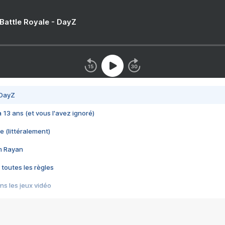
 Battle Royale - DayZ
 DayZ
 a 13 ans (et vous l'avez ignoré)
e (littéralement)
im Rayan
 toutes les règles
s les jeux vidéo
us choquant de Rockstar ? - Le scandale BULLY
e plus moche de Steam