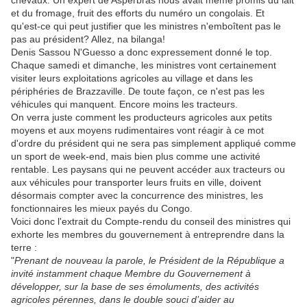
chevaux. Un expert de Asperbras nous avait même promis du lait
et du fromage, fruit des efforts du numéro un congolais. Et
qu'est-ce qui peut justifier que les ministres n'emboîtent pas le
pas au président? Allez, na bilanga!
Denis Sassou N'Guesso a donc expressement donné le top.
Chaque samedi et dimanche, les ministres vont certainement
visiter leurs exploitations agricoles au village et dans les
périphéries de Brazzaville. De toute façon, ce n'est pas les
véhicules qui manquent. Encore moins les tracteurs.
On verra juste comment les producteurs agricoles aux petits
moyens et aux moyens rudimentaires vont réagir à ce mot
d'ordre du président qui ne sera pas simplement appliqué comme
un sport de week-end, mais bien plus comme une activité
rentable. Les paysans qui ne peuvent accéder aux tracteurs ou
aux véhicules pour transporter leurs fruits en ville, doivent
désormais compter avec la concurrence des ministres, les
fonctionnaires les mieux payés du Congo.
Voici donc l'extrait du Compte-rendu du conseil des ministres qui
exhorte les membres du gouvernement à entreprendre dans la
terre :
"
Prenant de nouveau la parole, le Président de la République a
invité instamment chaque Membre du Gouvernement à
développer, sur la base de ses émoluments, des activités
agricoles pérennes, dans le double souci d’aider au