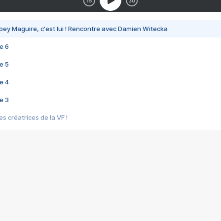
bey Maguire, c'est lui ! Rencontre avec Damien Witecka
e 6
e 5
e 4
e 3
s créatrices de la VF !
e 2
e 1
e Mektoub My Love arrive enfin ! Rencontre avec Shaïn Boumedine et Sal
i : après Toni en famille
elle réalise le bouleversant Dites lui que je l'aime