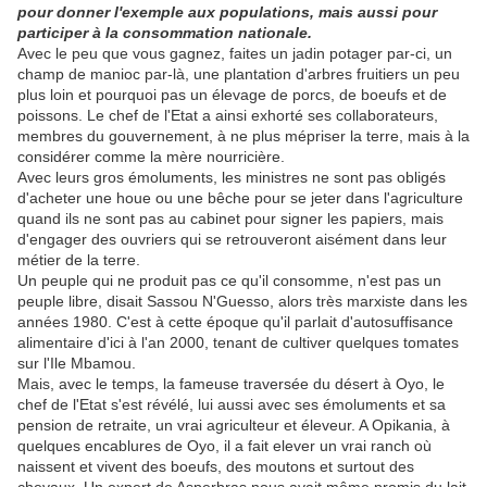
pour donner l'exemple aux populations, mais aussi pour
participer à la consommation nationale.
Avec le peu que vous gagnez, faites un jadin potager par-ci, un
champ de manioc par-là, une plantation d'arbres fruitiers un peu
plus loin et pourquoi pas un élevage de porcs, de boeufs et de
poissons. Le chef de l'Etat a ainsi exhorté ses collaborateurs,
membres du gouvernement, à ne plus mépriser la terre, mais à la
considérer comme la mère nourricière.
Avec leurs gros émoluments, les ministres ne sont pas obligés
d'acheter une houe ou une bêche pour se jeter dans l'agriculture
quand ils ne sont pas au cabinet pour signer les papiers, mais
d'engager des ouvriers qui se retrouveront aisément dans leur
métier de la terre.
Un peuple qui ne produit pas ce qu'il consomme, n'est pas un
peuple libre, disait Sassou N'Guesso, alors très marxiste dans les
années 1980. C'est à cette époque qu'il parlait d'autosuffisance
alimentaire d'ici à l'an 2000, tenant de cultiver quelques tomates
sur l'Ile Mbamou.
Mais, avec le temps, la fameuse traversée du désert à Oyo, le
chef de l'Etat s'est révélé, lui aussi avec ses émoluments et sa
pension de retraite, un vrai agriculteur et éleveur. A Opikania, à
quelques encablures de Oyo, il a fait elever un vrai ranch où
naissent et vivent des boeufs, des moutons et surtout des