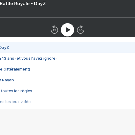
 Battle Royale - DayZ
 DayZ
 a 13 ans (et vous l'avez ignoré)
e (littéralement)
im Rayan
 toutes les règles
s les jeux vidéo
us choquant de Rockstar ? - Le scandale BULLY
e plus moche de Steam
du RÊVE tourne au CAUCHEMAR