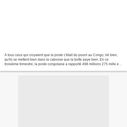
A tous ceux qui croyaient que la poste c'était du pourri au Congo, hé bien,
qu'ils se mettent bien dans la cabosse que la boîte paye bien. En ce
troisième trimestre, la poste congolaise a rapporté 498 millions 275 mille et
poussière de francs CFA, selon...