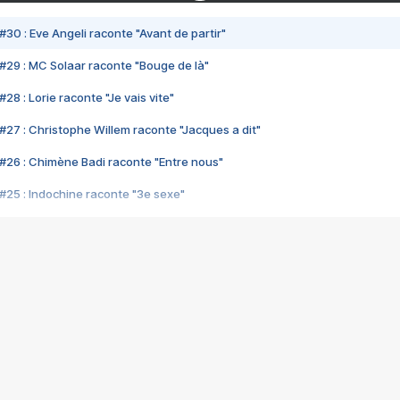
#30 : Eve Angeli raconte "Avant de partir"
#29 : MC Solaar raconte "Bouge de là"
28 : Lorie raconte "Je vais vite"
#27 : Christophe Willem raconte "Jacques a dit"
#26 : Chimène Badi raconte "Entre nous"
#25 : Indochine raconte "3e sexe"
#24 : Zaho raconte "C'est chelou"
#23 : Patrick Bruel raconte "Au café des délices"
#22 : Kyo raconte "Le chemin"
#21 : Nolwenn Leroy raconte "Cassé"
#20 : Patrick Hernandez raconte "Born to be alive"
#19 : Lorie raconte "Près de moi"