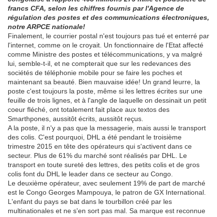
francs CFA, selon les chiffres fournis par l'Agence de
régulation des postes et des communications électroniques,
notre ARPCE nationale!
Finalement, le courrier postal n'est toujours pas tué et enterré par
l'internet, comme on le croyait. Un fonctionnaire de l'Etat affecté
comme Ministre des postes et télécommunications, y va malgré
lui, semble-t-il, et ne compterait que sur les redevances des
sociétés de téléphonie mobile pour se faire les poches et
maintenant sa beauté. Bien mauvaise idée! Un grand leurre, la
poste c'est toujours la poste, même si les lettres écrites sur une
feuille de trois lignes, et à l'angle de laquelle on dessinait un petit
coeur fléché, ont totalement fait place aux textos des
Smarthpones, aussitôt écrits, aussitôt reçus.
A la poste, il n'y a pas que la messagerie, mais aussi le transport
des colis. C'est pourquoi, DHL a été pendant le troisième
trimestre 2015 en tête des opérateurs qui s'activent dans ce
secteur. Plus de 61% du marché sont réalisés par DHL. Le
transport en toute sureté des lettres, des petits colis et de gros
colis font du DHL le leader dans ce secteur au Congo.
Le deuxième opérateur, avec seulement 19% de part de marché
est le Congo Georges Mampouya, le patron de GX International.
L'enfant du pays se bat dans le tourbillon créé par les
multinationales et ne s'en sort pas mal. Sa marque est reconnue