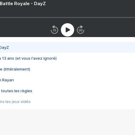
 Battle Royale - DayZ
 DayZ
 a 13 ans (et vous l'avez ignoré)
e (littéralement)
im Rayan
 toutes les règles
s les jeux vidéo
us choquant de Rockstar ? - Le scandale BULLY
e plus moche de Steam
du RÊVE tourne au CAUCHEMAR