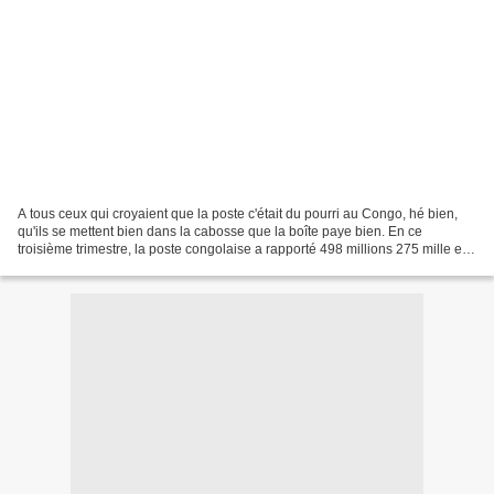
A tous ceux qui croyaient que la poste c'était du pourri au Congo, hé bien,
qu'ils se mettent bien dans la cabosse que la boîte paye bien. En ce
troisième trimestre, la poste congolaise a rapporté 498 millions 275 mille et
poussière de francs CFA, selon...