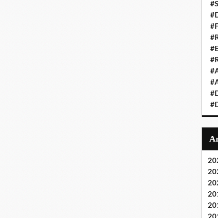
#S
#D
#
#R
#E
#
#A
#A
#D
#D
20
20
20
20
20
20