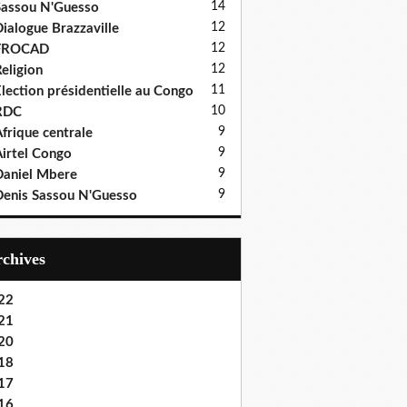
14
assou N'Guesso
12
ialogue Brazzaville
12
FROCAD
12
eligion
11
lection présidentielle au Congo
10
RDC
9
frique centrale
9
irtel Congo
9
aniel Mbere
9
enis Sassou N'Guesso
Archives
22
21
20
18
17
16