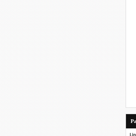
P
Lin