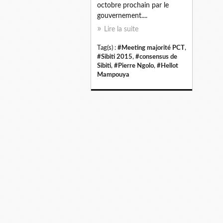
octobre prochain par le
gouvernement....
Lire la suite
Tag(s) :
#Meeting majorité PCT
,
#Sibiti 2015
,
#consensus de
Sibiti
,
#Pierre Ngolo
,
#Hellot
Mampouya