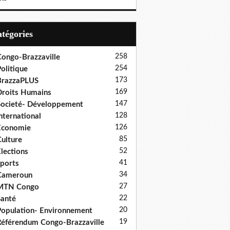
Catégories
258
ongo-Brazzaville
254
olitique
173
BrazzaPLUS
169
roits Humains
147
ocieté- Développement
128
nternational
126
Economie
85
ulture
52
lections
41
ports
34
Cameroun
27
MTN Congo
22
anté
20
opulation- Environnement
19
éférendum Congo-Brazzaville