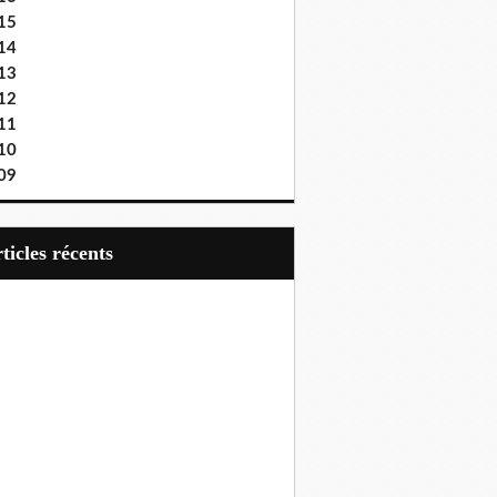
15
14
13
12
11
10
09
articles récents