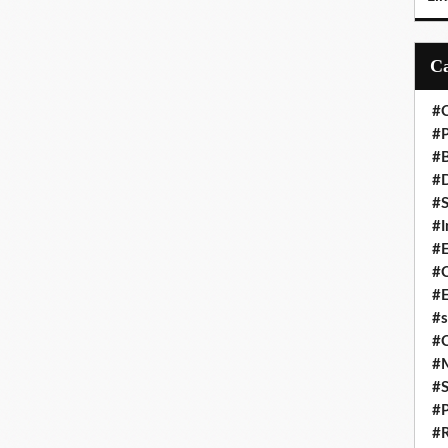
#C
#P
#
#D
#S
#I
#
#C
#E
#s
#
#
#S
#P
#R