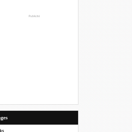
Publicité
ages
ks